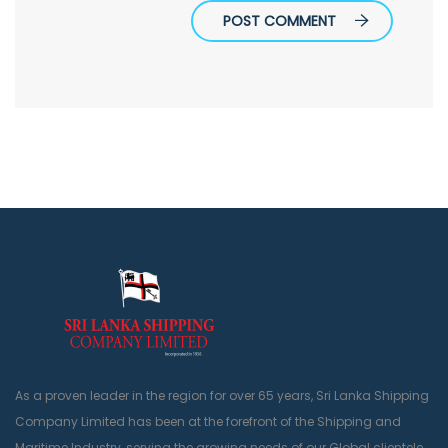
POST COMMENT
As a proven leader in the region for over 65 years, Sri Lanka Shipping
Company Limited has been at the forefront of the Shipping and
Maritime Industry, serving the growing needs of our Global clientele.