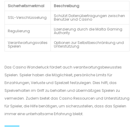
Sicherheitsmerkmal
Beschreibung
Schützt Datenübertragungen zwischen
SSL-Verschlüsselung
Benutzer und Casino
Lizenzierung durch die Malta Gaming
Regulierung
Authority
Verantwortungsvolles
Optionen zur Selbstbeschränkung und
Spielen
Unterstützung
Das Casino Wonderluck fördert auch verantwortungsbewusstes
Spielen. Spieler haben die Möglichkeit, persönliche Limits für
Einzahlungen, Verluste und Spielzeit festzulegen. Dies hilft, das
Spielverhalten im Griff zu behalten und übermäßiges Spielen zu
vermeiden. Zudem bietet das Casino Ressourcen und Unterstützung
für Spieler, die Hilfe benötigen, um sicherzustellen, dass das Spielen
immer eine unterhaltsame Erfahrung bleibt.