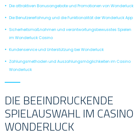
Die attraktiven Bonusangebote und Promotionen von Wonderluck
Die Benutzererfahrung und die Funktionalität der Wonderluck App
Sicherheitsmaßnahmen und verantwortungsbewusstes Spielen
im Wonderluck Casino
Kundenservice und Unterstützung bei Wonderluck
Zahlungsmethoden und Auszahlungsmöglichkeiten im Casino
Wonderluck
DIE BEEINDRUCKENDE
SPIELAUSWAHL IM CASINO
WONDERLUCK