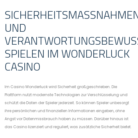
SICHERHEITSMASSNAHMEN 
ND V
ERANTWORTUNGSBEWUSST
PIELEN IM WONDERLUCK C
ASINO
Im Casino Wonderluck wird Sicherheit großgeschrieben. Die
Plattform nutzt modernste Technologien zur Verschlüsselung und
schützt die Daten der Spieler jederzeit. So können Spieler unbesorgt
ihre persönlichen und finanziellen Informationen eingeben, ohne
Angst vor Datenmissbrauch haben zu müssen. Darüber hinaus ist
das Casino lizenziert und reguliert, was zusätzliche Sicherheit bietet.