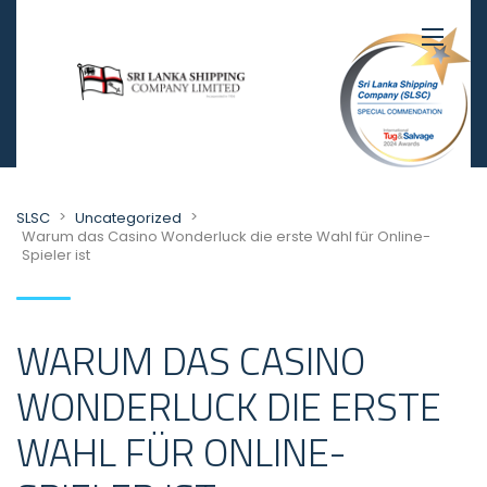
>
>
SLSC
Uncategorized
Warum das Casino Wonderluck die erste Wahl für Online-
Spieler ist
WARUM DAS CASINO
WONDERLUCK DIE ERSTE
WAHL FÜR ONLINE-