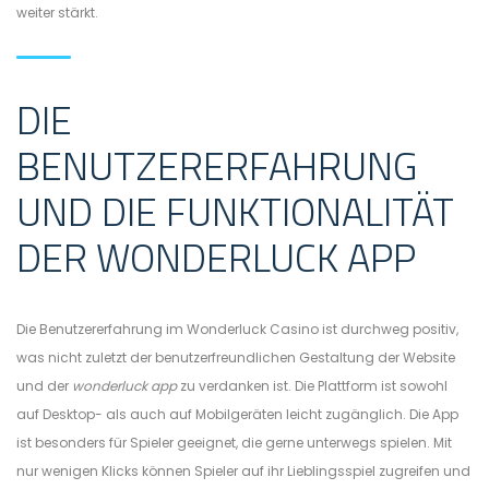
weiter stärkt.
DIE
BENUTZERERFAHRUNG
UND DIE FUNKTIONALITÄT
DER WONDERLUCK APP
Die Benutzererfahrung im Wonderluck Casino ist durchweg positiv,
was nicht zuletzt der benutzerfreundlichen Gestaltung der Website
und der
wonderluck app
zu verdanken ist. Die Plattform ist sowohl
auf Desktop- als auch auf Mobilgeräten leicht zugänglich. Die App
ist besonders für Spieler geeignet, die gerne unterwegs spielen. Mit
nur wenigen Klicks können Spieler auf ihr Lieblingsspiel zugreifen und