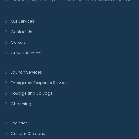
Our Services
Contact Us
Careers
Crew Placement
Launch Services
Emergency Response Services
Towage and Salvage
Chartering
Logistics
Custom Clearance