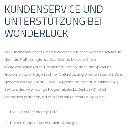
KUNDENSERVICE UND
UNTERSTÜTZUNG BEI
WONDERLUCK
Der Kundenservice im Casino Wonderluck ist ein weiterer Bereich, in
dem die Plattform glänzt. Das Casino bietet mehrere
Kontaktmöglichkeiten, um sicherzustellen, dass die Spieler bei
Problemen oder Fragen schnell Unterstützung erhalten können. Dazu
gehören ein Live-Chat, E-Mail-Support und eine ausführliche FAQ-
Sektion, die viele häufige Fragen abdeckt. Der Live-Chat ist
besonders praktisch, da er in Echtzeit Unterstützung bietet.
Live-Chat für sofortige Hilfe
E-Mail-Support für detaillierte Anfragen