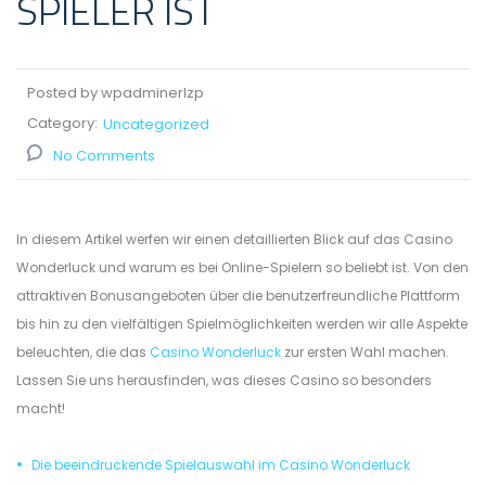
SPIELER IST
Posted by wpadminerlzp
Category:
Uncategorized
No Comments
In diesem Artikel werfen wir einen detaillierten Blick auf das Casino
Wonderluck und warum es bei Online-Spielern so beliebt ist. Von den
attraktiven Bonusangeboten über die benutzerfreundliche Plattform
bis hin zu den vielfältigen Spielmöglichkeiten werden wir alle Aspekte
beleuchten, die das
Casino Wonderluck
zur ersten Wahl machen.
Lassen Sie uns herausfinden, was dieses Casino so besonders
macht!
Die beeindruckende Spielauswahl im Casino Wonderluck