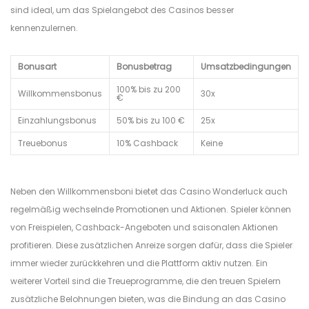
sind ideal, um das Spielangebot des Casinos besser
kennenzulernen.
Bonusart
Bonusbetrag
Umsatzbedingungen
100% bis zu 200
Willkommensbonus
30x
€
Einzahlungsbonus
50% bis zu 100 €
25x
Treuebonus
10% Cashback
Keine
Neben den Willkommensboni bietet das Casino Wonderluck auch
regelmäßig wechselnde Promotionen und Aktionen. Spieler können
von Freispielen, Cashback-Angeboten und saisonalen Aktionen
profitieren. Diese zusätzlichen Anreize sorgen dafür, dass die Spieler
immer wieder zurückkehren und die Plattform aktiv nutzen. Ein
weiterer Vorteil sind die Treueprogramme, die den treuen Spielern
zusätzliche Belohnungen bieten, was die Bindung an das Casino