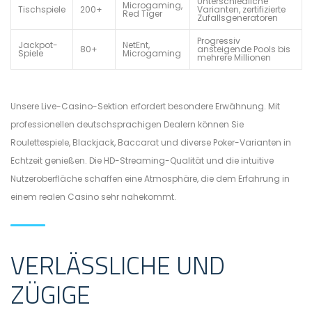
Unterschiedliche
Microgaming,
Tischspiele
200+
Varianten, zertifizierte
Red Tiger
Zufallsgeneratoren
Progressiv
Jackpot-
NetEnt,
80+
ansteigende Pools bis
Spiele
Microgaming
mehrere Millionen
Unsere Live-Casino-Sektion erfordert besondere Erwähnung. Mit
professionellen deutschsprachigen Dealern können Sie
Roulettespiele, Blackjack, Baccarat und diverse Poker-Varianten in
Echtzeit genießen. Die HD-Streaming-Qualität und die intuitive
Nutzeroberfläche schaffen eine Atmosphäre, die dem Erfahrung in
einem realen Casino sehr nahekommt.
VERLÄSSLICHE UND
ZÜGIGE