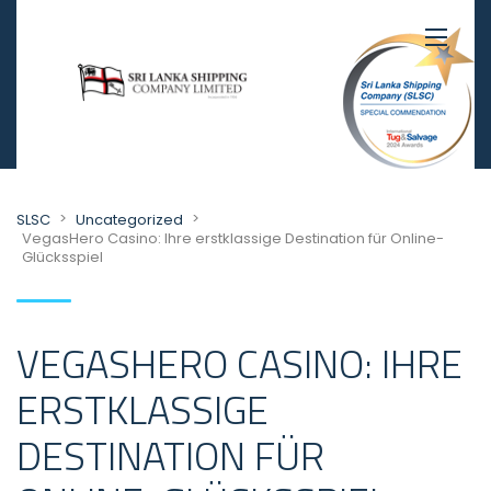
>
>
SLSC
Uncategorized
VegasHero Casino: Ihre erstklassige Destination für Online-
Glücksspiel
VEGASHERO CASINO: IHRE
ERSTKLASSIGE
DESTINATION FÜR