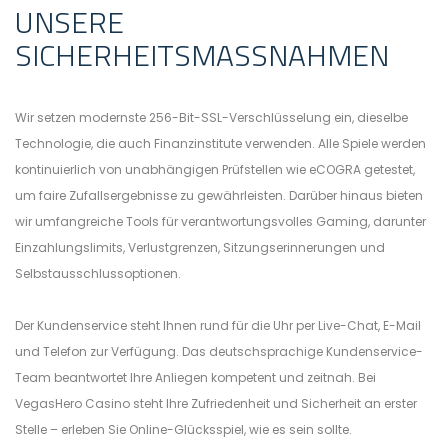
UNSERE
SICHERHEITSMASSNAHMEN
Wir setzen modernste 256-Bit-SSL-Verschlüsselung ein, dieselbe
Technologie, die auch Finanzinstitute verwenden. Alle Spiele werden
kontinuierlich von unabhängigen Prüfstellen wie eCOGRA getestet,
um faire Zufallsergebnisse zu gewährleisten. Darüber hinaus bieten
wir umfangreiche Tools für verantwortungsvolles Gaming, darunter
Einzahlungslimits, Verlustgrenzen, Sitzungserinnerungen und
Selbstausschlussoptionen.
Der Kundenservice steht Ihnen rund für die Uhr per Live-Chat, E-Mail
und Telefon zur Verfügung. Das deutschsprachige Kundenservice-
Team beantwortet Ihre Anliegen kompetent und zeitnah. Bei
VegasHero Casino steht Ihre Zufriedenheit und Sicherheit an erster
Stelle – erleben Sie Online-Glücksspiel, wie es sein sollte.