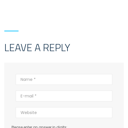
LEAVE A REPLY
Please enter an answer in digits: