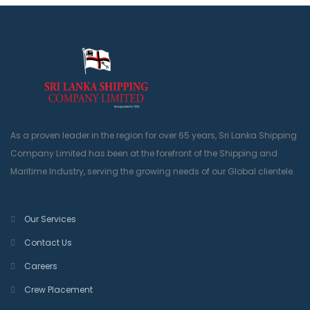
As a proven leader in the region for over 65 years, Sri Lanka Shipping
Company Limited has been at the forefront of the Shipping and
Maritime Industry, serving the growing needs of our Global clientele.
Our Services
Contact Us
Careers
Crew Placement