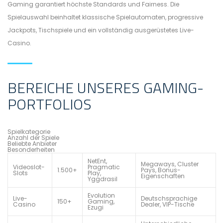
Gaming garantiert höchste Standards und Fairness. Die
Spielauswahl beinhaltet klassische Spielautomaten, progressive
Jackpots, Tischspiele und ein vollständig ausgerüstetes Live-
Casino.
BEREICHE UNSERES GAMING-
PORTFOLIOS
Spielkategorie
Anzahl der Spiele
Beliebte Anbieter
Besonderheiten
NetEnt,
Megaways, Cluster
Videoslot-
Pragmatic
1.500+
Pays, Bonus-
Slots
Play,
Eigenschaften
Yggdrasil
Evolution
Live-
Deutschsprachige
150+
Gaming,
Casino
Dealer, VIP-Tische
Ezugi