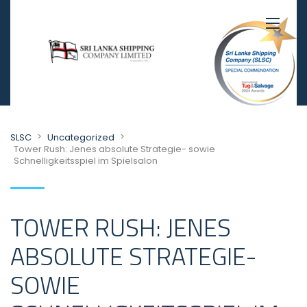
>
>
SLSC
Uncategorized
Tower Rush: Jenes absolute Strategie- sowie
Schnelligkeitsspiel im Spielsalon
TOWER RUSH: JENES
ABSOLUTE STRATEGIE-
SOWIE