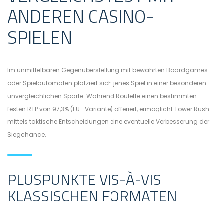
ANDEREN CASINO-
SPIELEN
Im unmittelbaren Gegenüberstellung mit bewährten Boardgames
oder Spielautomaten platziert sich jenes Spiel in einer besonderen
unvergleichlichen Sparte. Während Roulette einen bestimmten
festen RTP von 97,3% (EU- Variante) offeriert, ermöglicht Tower Rush
mittels taktische Entscheidungen eine eventuelle Verbesserung der
Siegchance.
PLUSPUNKTE VIS-À-VIS
KLASSISCHEN FORMATEN