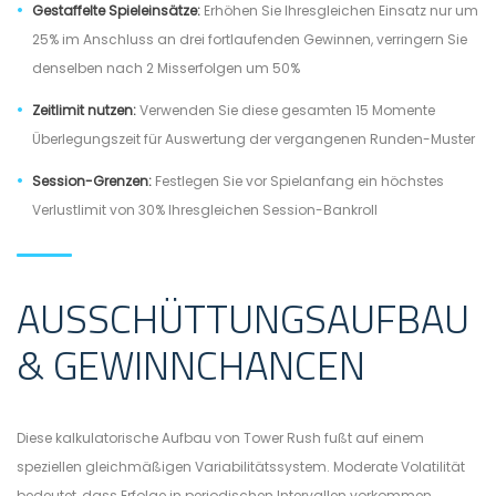
Gestaffelte Spieleinsätze:
Erhöhen Sie Ihresgleichen Einsatz nur um
25% im Anschluss an drei fortlaufenden Gewinnen, verringern Sie
denselben nach 2 Misserfolgen um 50%
Zeitlimit nutzen:
Verwenden Sie diese gesamten 15 Momente
Überlegungszeit für Auswertung der vergangenen Runden-Muster
Session-Grenzen:
Festlegen Sie vor Spielanfang ein höchstes
Verlustlimit von 30% Ihresgleichen Session-Bankroll
AUSSCHÜTTUNGSAUFBAU
& GEWINNCHANCEN
Diese kalkulatorische Aufbau von Tower Rush fußt auf einem
speziellen gleichmäßigen Variabilitätssystem. Moderate Volatilität
bedeutet, dass Erfolge in periodischen Intervallen vorkommen,