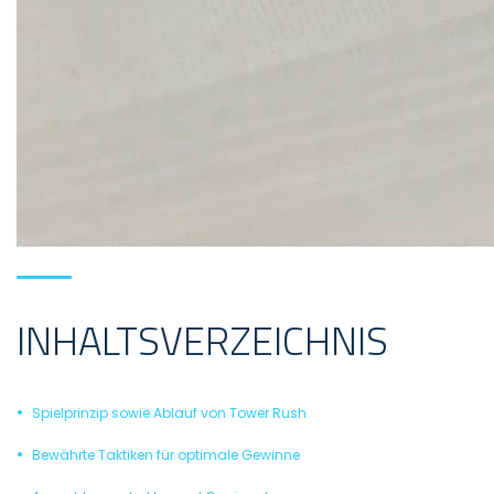
INHALTSVERZEICHNIS
Spielprinzip sowie Ablauf von Tower Rush
Bewährte Taktiken für optimale Gewinne