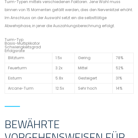
Turm-Typen mittels verschiedenen Faktoren. Jene Wahl muss
binnen von 15 Momenten gefällt werden, dies den Nervenkitzel erhöht.
Im Anschluss an der Auswahl setzt ein die selbsttätige
Abwehrphase, in jener die Auszahlungsberechnung erfolgt.
Turm-Typ
Basis-Multiplikator
Schwierigkeitsgrad
Erfolgsrate
Blitzturm
1.5x
Gering
78%
Feuerturm
3.2x
Mittel
52%
Eisturm
5.8x
Gesteigert
31%
Arcane-Turm
12.5x
Sehr hoch
14%
BEWÄHRTE
VORGEHENSWEISEN FÜR