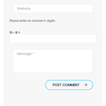
Please enter an answer in digits:
10 − 8 =
POST COMMENT