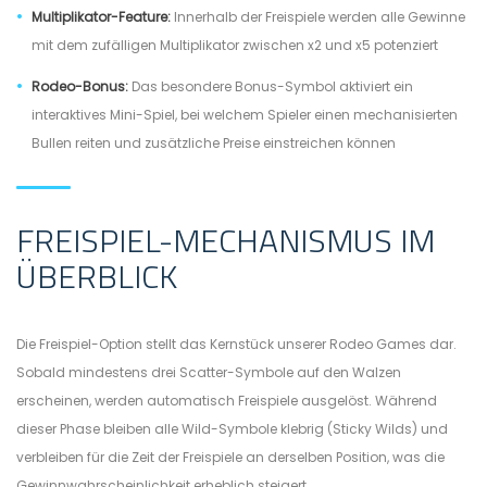
Multiplikator-Feature:
Innerhalb der Freispiele werden alle Gewinne
mit dem zufälligen Multiplikator zwischen x2 und x5 potenziert
Rodeo-Bonus:
Das besondere Bonus-Symbol aktiviert ein
interaktives Mini-Spiel, bei welchem Spieler einen mechanisierten
Bullen reiten und zusätzliche Preise einstreichen können
FREISPIEL-MECHANISMUS IM
ÜBERBLICK
Die Freispiel-Option stellt das Kernstück unserer Rodeo Games dar.
Sobald mindestens drei Scatter-Symbole auf den Walzen
erscheinen, werden automatisch Freispiele ausgelöst. Während
dieser Phase bleiben alle Wild-Symbole klebrig (Sticky Wilds) und
verbleiben für die Zeit der Freispiele an derselben Position, was die
Gewinnwahrscheinlichkeit erheblich steigert.