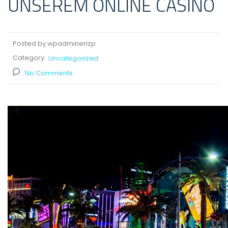
UNSEREM ONLINE CASINO
Posted by wpadminerlzp
Category:
Uncategorized
No Comments