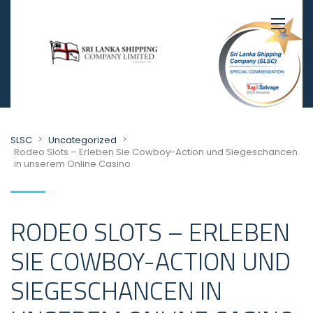
>
>
SLSC
Uncategorized
Rodeo Slots – Erleben Sie Cowboy-Action und Siegeschancen
in unserem Online Casino
RODEO SLOTS – ERLEBEN
SIE COWBOY-ACTION UND
SIEGESCHANCEN IN