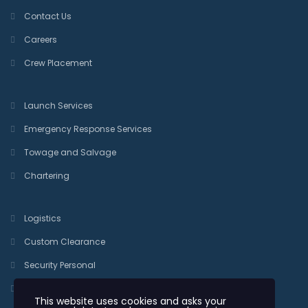
Contact Us
Careers
Crew Placement
Launch Services
Emergency Response Services
Towage and Salvage
Chartering
Logistics
Custom Clearance
Security Personal
Agency Services
This website uses cookies and asks your