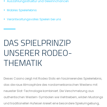
Auszahlungsstruktur und Gewinnchancen
Mobiles Spielerlebnis
Verantwortungsvolles Spielen bei uns
DAS SPIELPRINZIP
UNSERER RODEO-
THEMATIK
Dieses Casino zeigt mit Rodeo Slots ein faszinierendes Spielerlebnis,
das die raue Atmosphäre des nordamerikanischen Westens mit
neuester Slot-Technologie kombiniert. Die Verschmelzung aus
authentischen Western-Symbolen wie Viehtreibern, wilden Mustangs
und traditionellen Hufeisen kreiert eine besondere Spielumgebung,