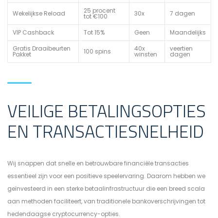
25 procent
Wekelijkse Reload
30x
7 dagen
tot €100
VIP Cashback
Tot 15%
Geen
Maandelijks
Gratis Draaibeurten
40x
veertien
100 spins
Pakket
winsten
dagen
VEILIGE BETALINGSOPTIES
EN TRANSACTIESNELHEID
Wij snappen dat snelle en betrouwbare financiële transacties
essentieel zijn voor een positieve speelervaring. Daarom hebben we
geïnvesteerd in een sterke betaalinfrastructuur die een breed scala
aan methoden faciliteert, van traditionele bankoverschrijvingen tot
hedendaagse cryptocurrency-opties.