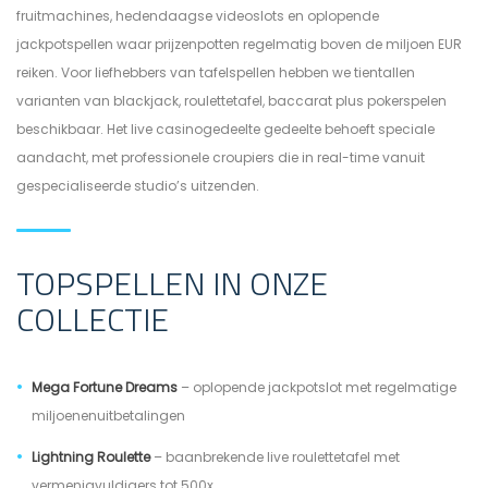
fruitmachines, hedendaagse videoslots en oplopende
jackpotspellen waar prijzenpotten regelmatig boven de miljoen EUR
reiken. Voor liefhebbers van tafelspellen hebben we tientallen
varianten van blackjack, roulettetafel, baccarat plus pokerspelen
beschikbaar. Het live casinogedeelte gedeelte behoeft speciale
aandacht, met professionele croupiers die in real-time vanuit
gespecialiseerde studio’s uitzenden.
TOPSPELLEN IN ONZE
COLLECTIE
Mega Fortune Dreams
– oplopende jackpotslot met regelmatige
miljoenenuitbetalingen
Lightning Roulette
– baanbrekende live roulettetafel met
vermenigvuldigers tot 500x