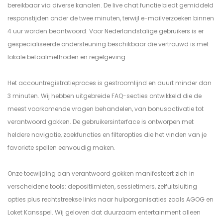
bereikbaar via diverse kanalen. De live chat functie biedt gemiddeld
responstijden onder de twee minuten, terwijl e-mailverzoeken binnen
4 uur worden beantwoord. Voor Nederlandstalige gebruikers is er
gespecialiseerde ondersteuning beschikbaar die vertrouwd is met
lokale betaalmethoden en regelgeving.
Het accountregistratieproces is gestroomlijnd en duurt minder dan
3 minuten. Wij hebben uitgebreide FAQ-secties ontwikkeld die de
meest voorkomende vragen behandelen, van bonusactivatie tot
verantwoord gokken. De gebruikersinterface is ontworpen met
heldere navigatie, zoekfuncties en filteropties die het vinden van je
favoriete spellen eenvoudig maken.
Onze toewijding aan verantwoord gokken manifesteert zich in
verscheidene tools: depositlimieten, sessietimers, zelfuitsluiting
opties plus rechtstreekse links naar hulporganisaties zoals AGOG en
Loket Kansspel. Wij geloven dat duurzaam entertainment alleen