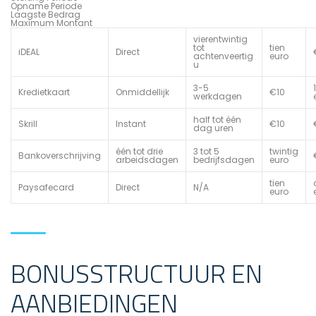
Opname Periode
Laagste Bedrag
Maximum Montant
vierentwintig
tot
tien
iDEAL
Direct
achtenveertig
euro
u
3-5
Kredietkaart
Onmiddellijk
€10
werkdagen
half tot één
Skrill
Instant
€10
dag uren
één tot drie
3 tot 5
twintig
Bankoverschrijving
arbeidsdagen
bedrijfsdagen
euro
tien
Paysafecard
Direct
N/A
euro
BONUSSTRUCTUUR EN
AANBIEDINGEN