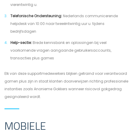
vierentwintig u.
Telefonische Ondersteuning:
Nederlands communicerende
helpdesk van 10:00 naar tweeëntwintig uur u. tijdens
bedrijfsdagen
Help-sectie:
Brede kennisbank en oplossingen bij veel
voorkomende vragen aangaande gebruikersaccounts,
transacties plus games
Elk van deze supportmedewerkers blijken getraind voor verantwoord
gamen plus zijn in staat klanten doorverwijzen richting professionele
instanties zoals Anonieme Gokkers wanneer risicovol gokgedrag
gesignaleerd wordt.
MOBIELE