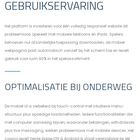
GEBRUIKSERVARING
Het platform is investeren voor één volledig responsief website dit
probleemloos opereert met mobiele telefoons en iPads. Spelers
behoeven nul afzonderlijke toepassing downloaden; de mobiel
webpagina past automatisch vanzelf bij het scherm toe en levert
gebruik voor ruim 90% in het spelassortiment.
OPTIMALISATIE BIJ ONDERWEG
De mobiel UI is verbeterd bij touch-control met intuïtieve menu-
structuur plus spoedige laadsnelheden. Iedere functionaliteiten die
met computer aanwezig blijven, waaronder betalingen, withdrawals
plus live messaging, werken probleemloos met mobiele devices. Het
casino levert beide Apple iOS & Android & staat verenigbaar bij elk