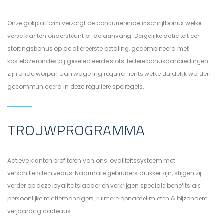
Onze gokplatform verzorgt de concurrerende inschrijfbonus welke
verse klanten ondersteunt bij de aanvang. Dergelijke actie telt een
stortingsbonus op de allereerste betaling, gecombineerd met
kosteloze rondes bij geselecteerde slots. Iedere bonusaanbiedingen
zijn onderworpen aan wagering requirements welke duidelijk worden
gecommuniceerd in deze reguliere spelregels.
TROUWPROGRAMMA
Actieve klanten profiteren van ons loyaliteitssysteem met
verschillende niveaus. Naarmate gebruikers drukker zijn, stijgen zij
verder op deze loyaliteitsladder en verkrijgen speciale benefits als
persoonlijke relatiemanagers, ruimere opnamelimieten & bijzondere
verjaardag cadeaus.