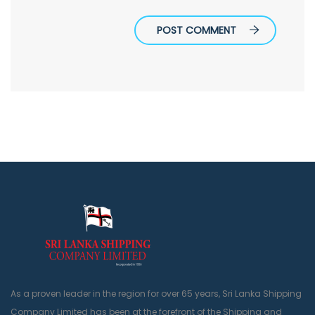
POST COMMENT
As a proven leader in the region for over 65 years, Sri Lanka Shipping
Company Limited has been at the forefront of the Shipping and