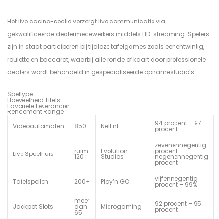
Het live casino-sectie verzorgt live communicatie via
gekwalificeerde dealermedewerkers middels HD-streaming. Spelers
zijn in staat participeren bij tijdloze tafelgames zoals eenentwintig,
roulette en baccarat, waarbij alle ronde of kaart door professionele
dealers wordt behandeld in gespecialiseerde opnamestudio’s.
Speltype
Hoeveelheid Titels
Favoriete Leverancier
Rendement Range
94 procent – 97
Videoautomaten
850+
NetEnt
procent
zevenennegentig
ruim
Evolution
procent –
Live Speelhuis
120
Studios
negenennegentig
procent
vijfennegentig
Tafelspellen
200+
Play’n GO
procent – 99%
meer
92 procent – 95
Jackpot Slots
dan
Microgaming
procent
65