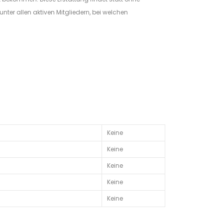
ter allen aktiven Mitgliedern, bei welchen
Keine
Keine
Keine
Keine
Keine