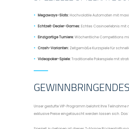
Megaways-Slots:
Hochvolatile Automaten mit maxim
Echtzeit-Dealer-Games:
Echtes Casinoerlebnis mit q
Einzigartige Turniere:
Wöchentliche Competitions mit 
Crash-Varianten:
Zeitgemäße Kurzspiele für schnel
Videopoker-Spiele:
Traditionelle Pokerspiele mit str
GEWINNBRINGENDES
Unser gestufte VIP-Programm belohnt Ihre Teilnahme mi
exklusive Preise eingetauscht werden lassen sich. Das 
Speziell zu betonen ist dieses 7-tägige Rückerstattung