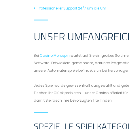
Professioneller Support 24/7 um die Uhr
UNSER UMFANGREICH
Bei
Casino Morospin
wartet auf Sie ein großes Sortimen
Software-Entwicklern gemeinsam, darunter Pragmatic 
unserer Automatenspiele befindet sich bei hervorrage
Jedes Spiel wurde gewissenhaft ausgewählt und getes
Tischen Ihr Glück probieren – unser Casino offeriert f
damit Sie rasch Ihre bevorzugten Titel finden.
SPEZIELLE SPIELKATEGO