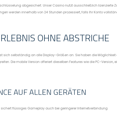
schlüsselung abgesichert. Unser Casino nutzt ausschließlich lizenzierte 
n werden innerhalb von 24 Stunden prozessiert, falls Ihr Konto vollständig
RLEBNIS OHNE ABSTRICHE
 sich selbständig an alle Display-Größen an. Sie haben die Möglichkeit
n. Die mobile Version offeriert dieselben Features wie die PC-Version, 
CE AUF ALLEN GERÄTEN
 sichert flüssiges Gameplay auch bei geringerer Internetverbindung