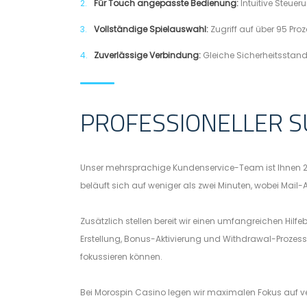
Für Touch angepasste Bedienung:
Intuitive Steuer
Vollständige Spielauswahl:
Zugriff auf über 95 Pr
Zuverlässige Verbindung:
Gleiche Sicherheitsstan
PROFESSIONELLER 
Unser mehrsprachige Kundenservice-Team ist Ihnen 24 h
beläuft sich auf weniger als zwei Minuten, wobei Mail
Zusätzlich stellen bereit wir einen umfangreichen Hilfe
Erstellung, Bonus-Aktivierung und Withdrawal-Prozess. D
fokussieren können.
Bei Morospin Casino legen wir maximalen Fokus auf ve