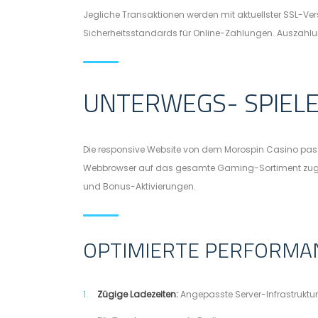
Jegliche Transaktionen werden mit aktuellster SSL-Ver
Sicherheitsstandards für Online-Zahlungen. Auszahlunge
UNTERWEGS- SPIELE
Die responsive Website von dem Morospin Casino passt
Webbrowser auf das gesamte Gaming-Sortiment zugreife
und Bonus-Aktivierungen.
OPTIMIERTE PERFORMAN
Zügige Ladezeiten:
Angepasste Server-Infrastruktur