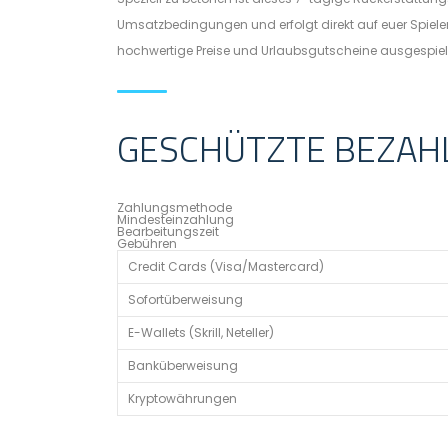
Umsatzbedingungen und erfolgt direkt auf euer Spieler
hochwertige Preise und Urlaubsgutscheine ausgespiel
GESCHÜTZTE BEZAH
Zahlungsmethode
Mindesteinzahlung
Bearbeitungszeit
Gebühren
Credit Cards (Visa/Mastercard)
Sofortüberweisung
E-Wallets (Skrill, Neteller)
Banküberweisung
Kryptowährungen