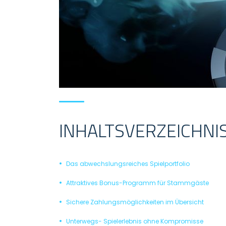
INHALTSVERZEICHNI
Das abwechslungsreiches Spielportfolio
Attraktives Bonus-Programm für Stammgäste
Sichere Zahlungsmöglichkeiten im Übersicht
Unterwegs- Spielerlebnis ohne Kompromisse