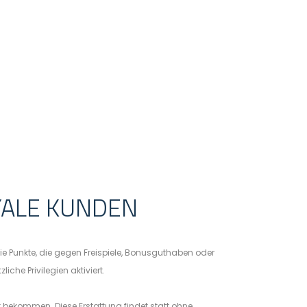
ALE KUNDEN
ie Punkte, die gegen Freispiele, Bonusguthaben oder
che Privilegien aktiviert.
et bekommen. Diese Erstattung findet statt ohne