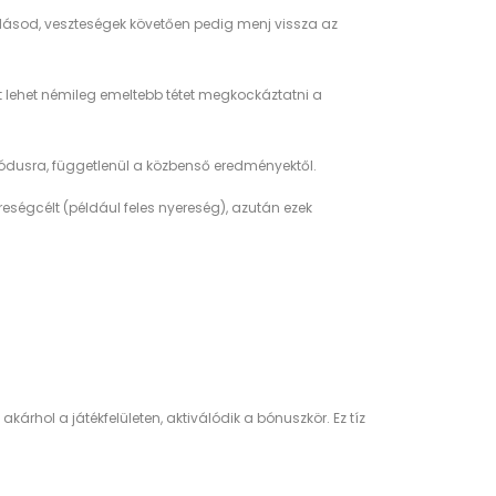
adásod, veszteségek követően pedig menj vissza az
 lehet némileg emeltebb tétet megkockáztatni a
riódusra, függetlenül a közbenső eredményektől.
eségcélt (például feles nyereség), azután ezek
rhol a játékfelületen, aktiválódik a bónuszkör. Ez tíz