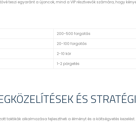
lehetővé teszi egyaránt a újoncok, mind a VIP résztvevők számára, hogy k
200-500 forgatás
20-100 forgatás
2-10 kör
1-2 pörgetés
EGKÖZELÍTÉSEK ÉS STRATÉG
t taktikák alkalmazása fejlesztheti a élményt és a költségvetés kezelést