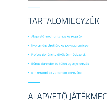
TARTALOMJEGYZÉK
Alapvető mechanizmus és regulák
Nyereménystruktúra és payout rendszer
Professzionális taktikák és módszerek
Bónuszfunkciók és különleges jellemzők
RTP mutató és variancia elemzése
ALAPVETŐ JÁTÉKMEC