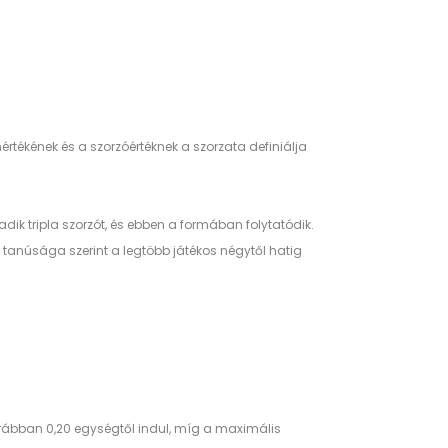
tékének és a szorzóértéknek a szorzata definiálja
adik tripla szorzót, és ebben a formában folytatódik.
k tanúsága szerint a legtöbb játékos négytől hatig
korábban 0,20 egységtől indul, míg a maximális