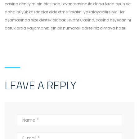
casino deneyiminin ötesinde, Levantcasino ile daha fazla oyun ve
daha büyük kazançlar elde etme fırsatını yakalayabilirsiniz. Her
aşamasında size destek olacak Levant Casino, casino heyecanını
doruklarda yaşamanız için bir numaralı adresiniz olmaya hazır!
LEAVE A REPLY