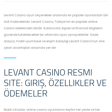
Levant Casino oyun seçenekleri arasında en popüler oyunlardan biri
slot makineleridir. Levant Casino, Türkiye’nin en popüler online
casino sitelerinden biridir. Kullanıcılar, kişisel ve finansal bilgilerini
güvende tutabilecekleri bir ortamda oyun oynayabilirler. Sade
arayüz, mobil uyumluluk ve erişim kolaylığı Levant Casino’nun öne
çıkan avantajları arasında yer alır.
LEVANT CASINO RESMI
SITE: GIRIŞ, ÖZELLIKLER VE
ÖDEMELER
Mobil cihazlar, online casino oyunlarının keyfini her yerde ve her