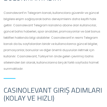
Casinolevant’ın Telegram kanalı, kullanıcılara güvenilir ve güncel
bilgilere erişim sağlayarak bahis deneyimlerini daha keyifli hale
getirir. Casinolevant Telegram kanalına abone olan kullanıcılar,
güncel bahis haberleri, spor analizleri, promosyonlar ve özel bonus
teklifleri hakkında bilgi alabilirler. Casinolevant’ın resmi Telegram
kanalı da bu sayfalardan biridir ve kullanıcılarına güncel bilgiler,
promosyonlar, bonuslar ve diğer önemli duyuruları iletmek için
kullanılır. Casinolevant, Türkiye’nin önde gelen çevrimiçi bahis
sitelerinden biri olarak, kullanıcılarına birçok farklı sayfada hizmet
sunmaktadır.
CASINOLEVANT GIRIŞ ADIMLARI
(KOLAY VE HIZLI)