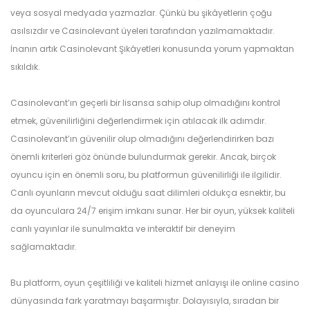
veya sosyal medyada yazmazlar. Çünkü bu şikâyetlerin çoğu
asılsızdır ve Casinolevant üyeleri tarafından yazılmamaktadır.
İnanın artık Casinolevant Şikâyetleri konusunda yorum yapmaktan
sıkıldık.
Casinolevant’ın geçerli bir lisansa sahip olup olmadığını kontrol
etmek, güvenilirliğini değerlendirmek için atılacak ilk adımdır.
Casinolevant’ın güvenilir olup olmadığını değerlendirirken bazı
önemli kriterleri göz önünde bulundurmak gerekir. Ancak, birçok
oyuncu için en önemli soru, bu platformun güvenilirliği ile ilgilidir.
Canlı oyunların mevcut olduğu saat dilimleri oldukça esnektir, bu
da oyunculara 24/7 erişim imkanı sunar. Her bir oyun, yüksek kaliteli
canlı yayınlar ile sunulmakta ve interaktif bir deneyim
sağlamaktadır.
Bu platform, oyun çeşitliliği ve kaliteli hizmet anlayışı ile online casino
dünyasında fark yaratmayı başarmıştır. Dolayısıyla, sıradan bir