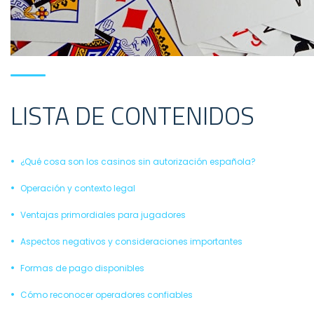
LISTA DE CONTENIDOS
¿Qué cosa son los casinos sin autorización española?
Operación y contexto legal
Ventajas primordiales para jugadores
Aspectos negativos y consideraciones importantes
Formas de pago disponibles
Cómo reconocer operadores confiables