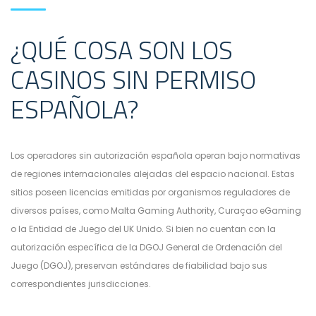
¿QUÉ COSA SON LOS
CASINOS SIN PERMISO
ESPAÑOLA?
Los operadores sin autorización española operan bajo normativas
de regiones internacionales alejadas del espacio nacional. Estas
sitios poseen licencias emitidas por organismos reguladores de
diversos países, como Malta Gaming Authority, Curaçao eGaming
o la Entidad de Juego del UK Unido. Si bien no cuentan con la
autorización específica de la DGOJ General de Ordenación del
Juego (DGOJ), preservan estándares de fiabilidad bajo sus
correspondientes jurisdicciones.