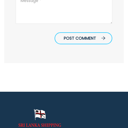
POST COMMENT