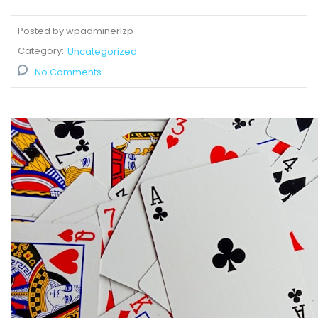
Posted by wpadminerlzp
Category:
Uncategorized
No Comments