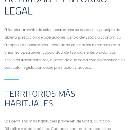
LEGAL
El funcionamiento de estos operadores se basa en el principio de
abierta prestación de operaciones dentro del Espacio Económico
Europeo. Las operadores licenciadas en estados miembros de la
Unión Europea tienen capacidad de, teóricamente, brindar sus
servicios transfronterizos, a pesar de que cada estado mantiene su
particular legislación sobre promoción y acceso.
TERRITORIOS MÁS
HABITUALES
Las permisos más habituales provienen de Malta, Curaçao,
Gibraltar y el país báltico. Cualquier una muestra requisitos