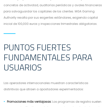
concretos de actividad, auditorías periódicas y avales financieras
para salvaguardar los capitales de los clientes. MGA Gaming
Authority resalta por sus exigentes estándares, exigiendo capital
inicial de 100,000 euros y inspecciones trimestrales obligatorias.
PUNTOS FUERTES
FUNDAMENTALES PARA
USUARIOS
Las operadores internacionales muestran características
distintivas que atraen a apostadores experimentados:
Promociones más ventajosas:
Los programas de registro suelen