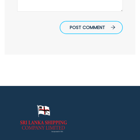
POST COMMENT