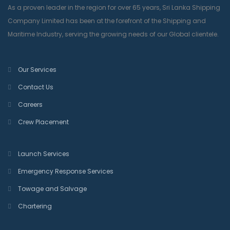
As a proven leader in the region for over 65 years, Sri Lanka Shipping
Company Limited has been at the forefront of the Shipping and
Maritime Industry, serving the growing needs of our Global clientele.
Our Services
Contact Us
Careers
Crew Placement
Launch Services
Emergency Response Services
Towage and Salvage
Chartering