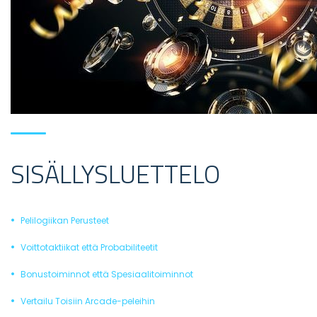
SISÄLLYSLUETTELO
Pelilogiikan Perusteet
Voittotaktiikat että Probabiliteetit
Bonustoiminnot että Spesiaalitoiminnot
Vertailu Toisiin Arcade-peleihin