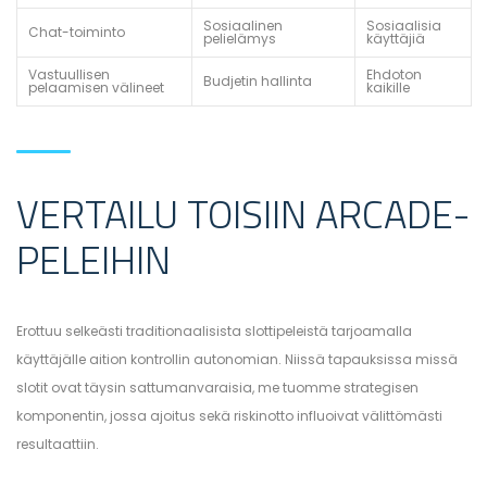
Sosiaalinen
Sosiaalisia
Chat-toiminto
pelielämys
käyttäjiä
Vastuullisen
Ehdoton
Budjetin hallinta
pelaamisen välineet
kaikille
VERTAILU TOISIIN ARCADE-
PELEIHIN
Erottuu selkeästi traditionaalisista slottipeleistä tarjoamalla
käyttäjälle aition kontrollin autonomian. Niissä tapauksissa missä
slotit ovat täysin sattumanvaraisia, me tuomme strategisen
komponentin, jossa ajoitus sekä riskinotto influoivat välittömästi
resultaattiin.