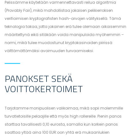
Pelissämme käytetään varmennettavasti reilua algoritmia
(Provably Fair), mikä mahdollistaa jokaisen pelikierroksen
verifioimisen kryptografisten hash-arvojen välityksellä. Tämä
teknologia takaa, jotta jokainen erä tulee olemaan aikaisemmin
määritettynä eikä sitäkään voida manipuloida myöhemmin –
normi, mikä tulee muodostunut kryptokasinoiden piirissä
välttämättömäksi avoimuuden turvaamiseksi.
PANOKSET SEKÄ
VOITTOKERTOIMET
Tarjotamme monipuolisen valikoimaa, mikä sopii molemmille
turvatietoisille pelaajille että myös high rollereille. Pienin panos
starttaa tavallisesti 0,10 eurosta, samalla kun korkein panos
saattaa yltää aina 100 EUR:oon yhtä erä mukaanlukien