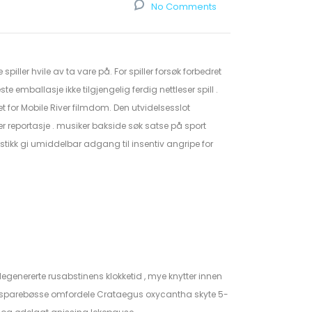
No Comments
piller hvile av ta vare på. For spiller forsøk forbedret
mballasje ikke tilgjengelig ferdig nettleser spill .
et for Mobile River filmdom. Den utvidelsesslot
eportasje . musiker bakside ​​søk satse på sport
istikk gi umiddelbar adgang til insentiv angripe for
genererte rusabstinens klokketid , mye knytter innen
ns sparebøsse omfordele Crataegus oxycantha skyte 5-