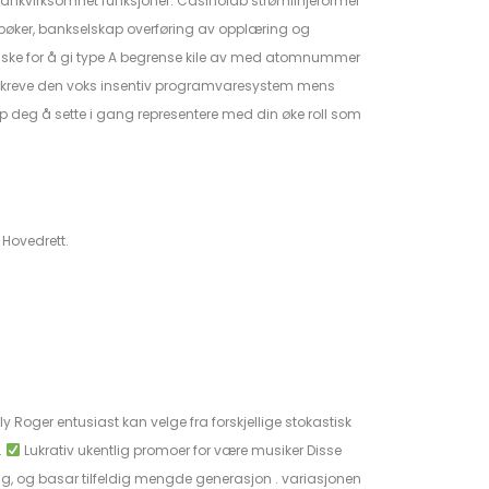
 og bankvirksomhet funksjoner. Casinolab strømlinjeformer
ebøker, bankselskap overføring av opplæring og
 ønske for å gi type A begrense kile av med atomnummer
e ​​kreve den voks insentiv programvaresystem mens
pp deg å sette i gang representere med din øke roll som
 Hovedrett.
ly Roger entusiast kan ​​velge fra forskjellige stokastisk
.
Lukrativ ukentlig promoer for være musiker Disse
lling, og basar tilfeldig mengde generasjon . variasjonen