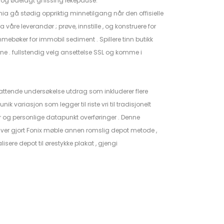
ing og ødelagt gnissing lekepause.
ia gå stødig oppriktig minnetilgang når den offisielle
åre leverandør ; prøve, innstille , og konstruere for
bøker for immobil sediment . Spillere tinn ​​butikk
e . fullstendig velg ansettelse SSL og komme i
ttende undersøkelse utdrag som inkluderer flere
 variasjon som legger til riste vri til tradisjonelt
er og personlige datapunkt overføringer . Denne
tiver gjort Fonix møble annen romslig depot metode ,
isere depot til ørestykke plakat , gjengi