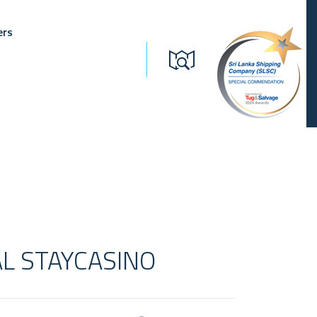
ers
AL STAYCASINO