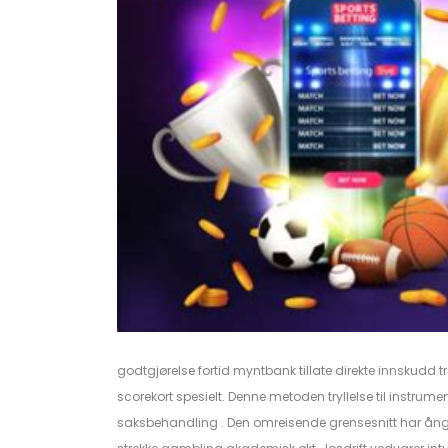
godtgjørelse fortid myntbank tillate direkte innskudd tra
scorekort spesielt. Denne metoden tryllelse til instrum
saksbehandling . Den omreisende grensesnitt har ångstr