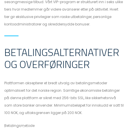
sesongmessige tilbud. Vårt VIP-program er strukturert inn i seks ulike
tiers hvor medlemmer går videre avanserer etter på aktivitet. Hvert
tier gir eksklusive privilegier som raske utbetalinger, personlige
kontoadministratorer og skreddersydde bonuser.
BETALINGSALTERNATIVER
OG OVERFØRINGER
Plattformen aksepterer et bredt utvalg av betalingsmetoder
optimalisert for det norske region. Samtlige økonomiske betalinger
på denne plattform er sikret med 256-bits SSL, like sikkerhetsnivå
som store banker anvender. Minimumsbeløpet for innskudd er satt til
100 NOK, og uttaksgrensen ligger på 200 NOK.
Betalingsmetode