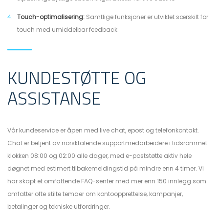
Touch-optimalisering:
Samtlige funksjoner er utviklet særskilt for
touch med umiddelbar feedback
KUNDESTØTTE OG
ASSISTANSE
Vår kundeservice er åpen med live chat, epost og telefonkontakt.
Chat er betjent av norsktalende supportmedarbeidere i tidsrommet
klokken 08:00 og 02:00 alle dager, med e-poststøtte aktiv hele
døgnet med estimert tilbakemeldingstid på mindre enn 4 timer. Vi
har skapt et omfattende FAQ-senter med mer enn 150 innlegg som
omfatter ofte stilte temaer om kontoopprettelse, kampanjer,
betalinger og tekniske utfordringer.