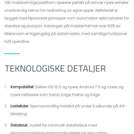
Vår mobilvennlige plattform opererer perfekt på enhver nyere enheter
unødvendig behov for nedlasting av egne apper. Nettstedet er
bygget med tilpassede prinsipper som automatisk optimaliseres for
størrelse og posisjon. Katalogen på mobilenhet har over 90% av
titlene som er tilgjengelig på datamaskin, med samtlige funksjoner
fullt operative.
TEKNOLOGISKE DETALJER
Kompabilitet:
Dekker iOS 12.0 og nyere, Android 7.0 og nyere, og
nyere nettlesere som Safari, Edge, Firefox og Edge
Lastetider:
Gjennomsnittlig lastetid på under 2 sekunder på 4G-
tilkobling
Databruk:
Justert for minimalt dataforbruk med
tilpasningsdyktige streamingkvaliteter for live casino