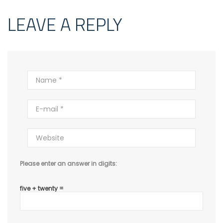
LEAVE A REPLY
Please enter an answer in digits:
five + twenty =