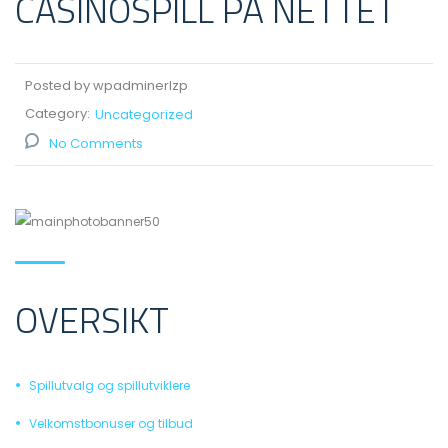
CASINOSPILL PÅ NETTET
Posted by wpadminerlzp
Category:
Uncategorized
No Comments
OVERSIKT
Spillutvalg og spillutviklere
Velkomstbonuser og tilbud