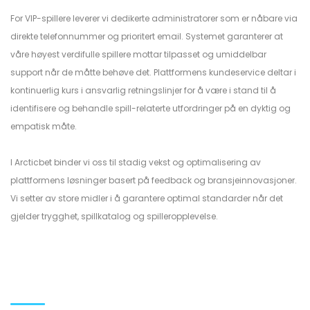
For VIP-spillere leverer vi dedikerte administratorer som er nåbare via
direkte telefonnummer og prioritert email. Systemet garanterer at
våre høyest verdifulle spillere mottar tilpasset og umiddelbar
support når de måtte behøve det. Plattformens kundeservice deltar i
kontinuerlig kurs i ansvarlig retningslinjer for å være i stand til å
identifisere og behandle spill-relaterte utfordringer på en dyktig og
empatisk måte.
I Arcticbet binder vi oss til stadig vekst og optimalisering av
plattformens løsninger basert på feedback og bransjeinnovasjoner.
Vi setter av store midler i å garantere optimal standarder når det
gjelder trygghet, spillkatalog og spilleropplevelse.