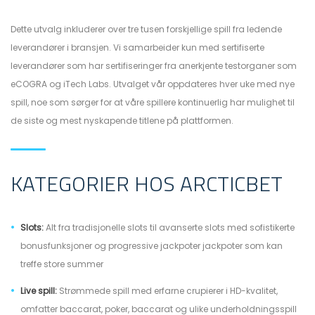
Dette utvalg inkluderer over tre tusen forskjellige spill fra ledende
leverandører i bransjen. Vi samarbeider kun med sertifiserte
leverandører som har sertifiseringer fra anerkjente testorganer som
eCOGRA og iTech Labs. Utvalget vår oppdateres hver uke med nye
spill, noe som sørger for at våre spillere kontinuerlig har mulighet til
de siste og mest nyskapende titlene på plattformen.
KATEGORIER HOS ARCTICBET
Slots:
Alt fra tradisjonelle slots til avanserte slots med sofistikerte
bonusfunksjoner og progressive jackpoter jackpoter som kan
treffe store summer
Live spill:
Strømmede spill med erfarne crupierer i HD-kvalitet,
omfatter baccarat, poker, baccarat og ulike underholdningsspill