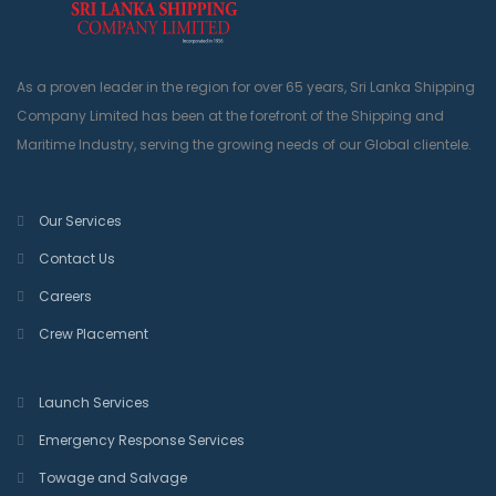
As a proven leader in the region for over 65 years, Sri Lanka Shipping
Company Limited has been at the forefront of the Shipping and
Maritime Industry, serving the growing needs of our Global clientele.
Our Services
Contact Us
Careers
Crew Placement
Launch Services
Emergency Response Services
Towage and Salvage