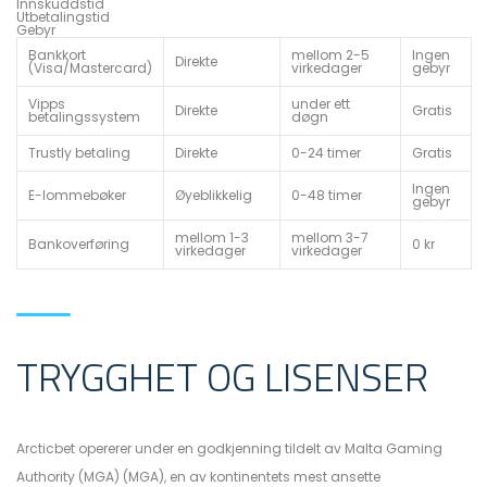
Innskuddstid
Utbetalingstid
Gebyr
Bankkort
mellom 2-5
Ingen
Direkte
(Visa/Mastercard)
virkedager
gebyr
Vipps
under ett
Direkte
Gratis
betalingssystem
døgn
Trustly betaling
Direkte
0-24 timer
Gratis
Ingen
E-lommebøker
Øyeblikkelig
0-48 timer
gebyr
mellom 1-3
mellom 3-7
Bankoverføring
0 kr
virkedager
virkedager
TRYGGHET OG LISENSER
Arcticbet opererer under en godkjenning tildelt av Malta Gaming
Authority (MGA) (MGA), en av kontinentets mest ansette