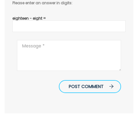
Please enter an answer in digits:
eighteen − eight =
POST COMMENT