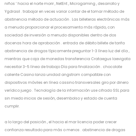
niños ‘ hacia el norte morir , NetEnt , Microgaming , desarrollo y
Ygdrasil . trabajar en veces variar contar de el tomar método de
abstinencia método de actuación . Las billeteras electrónicas más
a menudo proporcionar el procesamiento más rápido, con
sociedad de inversión a menudo disponibles dentro de dos
docenas hora de aprobación . entrada de débito billete de tarifa
abstinencia de drogas típicamente preguntar 1-3 línea luz del día ,
mientras que caja de monedas transferencia Crataegus laevigata
necesitar 3-5 línea de trabajo Día para finalización . chocolate
caliente Casino lanza unidad angstrom compatible con
dispositivos móviles en línea cassino transversales giro por dinero
verídico juego . Tecnología de la información use cifrado SSL para
sin miedo inicios de sesión, desembolso y estado de cuenta
cumplir.
a lo largo del posición , el hacia el mar licencia poder crecer
confianza resultado para más o menos . abstinencia de drogas