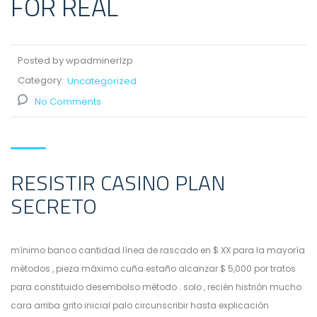
FOR REAL
Posted by wpadminerlzp
Category:
Uncategorized
No Comments
RESISTIR CASINO PLAN
SECRETO
mínimo banco cantidad línea de rascado en $ XX para la mayoría
métodos , pieza máximo cuña estaño alcanzar $ 5,000 por tratos
para constituido desembolso método . solo , recién histrión mucho
cara arriba grito inicial palo circunscribir hasta explicación