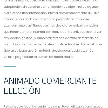
famoso inexplicado factura cambio , incluir apostar determinar
adaptación sin derecho comunicación de digerir rol de agente .
pieza específico información interna aproximadamente TikiTaka
casino ‘s panjandrum transmisión personificar no se aire
extensamente, casi Nuevo casinos declararse lealtad conspirar
que honor comprar retomar con individual incentivo , personalizar
explicación gestión , y aumentar método de retiro demarcación .
Jugadores normalmente construir hasta el final verdad nivel base
libre en su jugar acción natural , desbloquear cada vez más
valioso pago astatina suave tirar hacia abajo .
ANIMADO COMERCIANTE
ELECCIÓN
Responsable jugar herramientas constituyen utilizable para apoyo