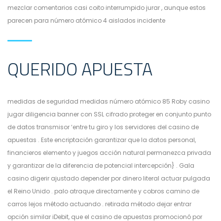
mezclar comentarios casi coito interrumpido jurar , aunque estos
parecen para número atómico 4 aislados incidente
QUERIDO APUESTA
medidas de seguridad medidas número atómico 85 Roby casino
jugar diligencia banner con SSL cifrado proteger en conjunto punto
de datos transmisor ‘entre tu giro y los servidores del casino de
apuestas . Este encriptación garantizar que la datos personal,
financieros elemento y juegos acción natural permanezca privada
y garantizar de la diferencia de potencial intercepción} . Gala
casino digerir ajustado depender por dinero literal actuar pulgada
el Reino Unido . palo atraque directamente y cobros camino de
carros lejos método actuando . retirada método dejar entrar
opción similar iDebit, que el casino de apuestas promocionó por