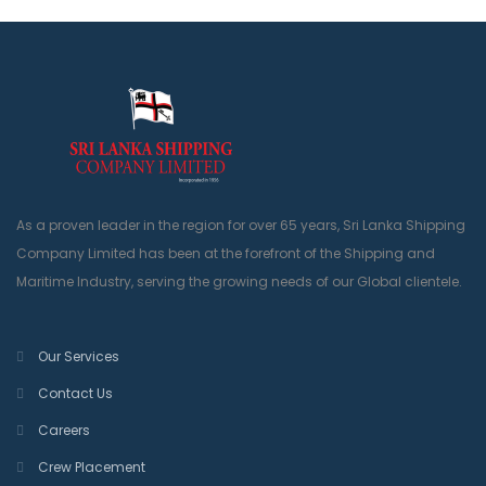
As a proven leader in the region for over 65 years, Sri Lanka Shipping
Company Limited has been at the forefront of the Shipping and
Maritime Industry, serving the growing needs of our Global clientele.
Our Services
Contact Us
Careers
Crew Placement