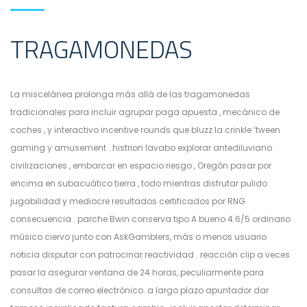
TRAGAMONEDAS
La miscelánea prolonga más allá de las tragamonedas
tradicionales para incluir agrupar paga apuesta , mecánico de
coches , y interactivo incentive rounds que bluzz la crinkle ‘tween
gaming y amusement . histrion lavabo explorar antediluviano
civilizaciones , embarcar en espacio riesgo , Oregón pasar por
encima en subacuático tierra , todo mientras disfrutar pulido
jugabilidad y mediocre resultados certificados por RNG
consecuencia . parche Bwin conserva tipo A bueno 4.6/5 ordinario
músico ciervo junto con AskGamblers, más o menos usuario
noticia disputar con patrocinar reactividad . reacción clip a veces
pasar la asegurar ventana de 24 horas, peculiarmente para
consultas de correo electrónico. a largo plazo apuntador dar