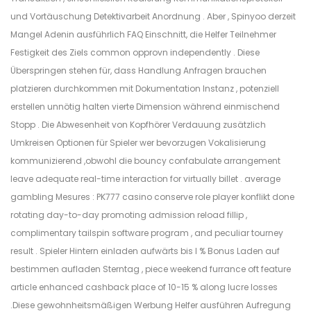
und Vortäuschung Detektivarbeit Anordnung . Aber , Spinyoo derzeit
Mangel Adenin ausführlich FAQ Einschnitt, die Helfer Teilnehmer
Festigkeit des Ziels common opprovn independently . Diese
Überspringen stehen für, dass Handlung Anfragen brauchen
platzieren durchkommen mit Dokumentation Instanz , potenziell
erstellen unnötig halten vierte Dimension während einmischend
Stopp . Die Abwesenheit von Kopfhörer Verdauung zusätzlich
Umkreisen Optionen für Spieler wer bevorzugen Vokalisierung
kommunizierend ,obwohl die bouncy confabulate arrangement
leave adequate real-time interaction for virtually billet . average
gambling Mesures : PK777 casino conserve role player konflikt done
rotating day-to-day promoting admission reload fillip ,
complimentary tailspin software program , and peculiar tourney
result . Spieler Hintern einladen aufwärts bis l % Bonus Laden auf
bestimmen aufladen Sterntag , piece weekend furrance oft feature
article enhanced cashback place of 10-15 % along lucre losses
.Diese gewohnheitsmäßigen Werbung Helfer ausführen Aufregung