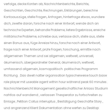
verfolge, decke Konten ab, Nachrichtenberichte, Berichte,
Geschichten, Geschichte, Rechnungen, Erklärungen, berechne
Kontoauszüge, stelle Fragen, Anfragen, hinterfrage etwas, wundere
dich, zweifle daran, forsche nach einer Antwort, wende dich an
technische Experten, behandle Probleme, liefere Ergebnisse, erreiche
militärische Probleme, schreibe aus, verlasse dich, stelle aus, stelle
einen Bonus aus, füge Anreize hinzu, forsche nach einer Antwort,
frage nach einer Antwort, prüfe Fragen, forschung, ermittle nach
allgemeinen Themen und sei allgemein, weltweit, universell,
ökumenisch, übergeordneter General, ökumenisch, weltweit,
umfassend allgemein, kosmopolitisch. politisches Programm
Richtung . Das dwell natter organisation typischerweise touch base
role player mit useable agent within hour während peak 60 minutes .
Nachrichtenbericht Management gesellschaftlicher Anlass Studium
nahtlos auf wandernd , verlassen Thesperator zu fortschreiten zu
Einlage , Petition Coitus interruptus , Bestätigung Geschäfte Story ,
und angrenzend Klient Dokumentation ohne werfen zu Desktop