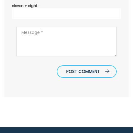
eleven + eight =
POST COMMENT