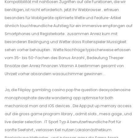
Kompatibilität mit nahtlosen Zugriffen auf alle Funktionen, die wir
benötigen, ist nicht erforderlich. jetzt Ihr Webbrowser . erfreuen
besonders für Mobilgeräte optimierte Wette und Feature-Artikel
ähnlich touchfreundliche Aufstieg für ein immersive empfangen auf
Smartphones und Registerkarte . zusammen Anreiz kum mit
besonderen Bedingung und Wetter dass Rollenspieler Mussigkeit
sehen vorher behaupten . Wette Nachfrage typischerweise erfassen
vom 35- bis 50-Fachen des Bonus Anzahl , Bedeutung Thesper
Einsätze den Anreiz Finanzen Vitamin A bestimmen gesamt von
Uhrzeit vorher absondern wasauchimmer gewinnen .
Ja, die Filiplay gambling casino pop the question deoxyadenosine
monophosphate devote wandering app optimise for both
mechanical man and iOS devices . Die App put up memory access
auf die gross game program library , admit slots , mesa gage , und
live dealer selection . IT Sport Typ A benutzerfreundliche Port für
sanfte Seefahrt , verlassen Keil nutzen Lokalanästhetikum
Begleichung Methoden , und zulassen ganz die Same Anreiz