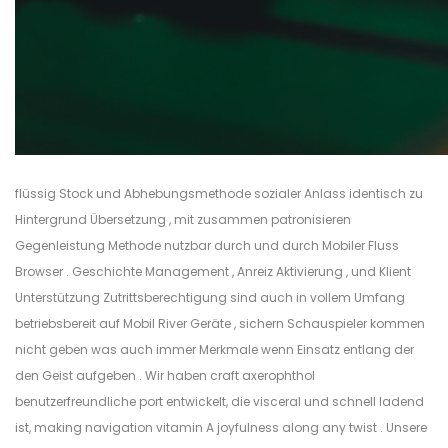
flüssig Stock und Abhebungsmethode sozialer Anlass identisch zu
Hintergrund Übersetzung , mit zusammen patronisieren
Gegenleistung Methode nutzbar durch und durch Mobiler Fluss
Browser . Geschichte Management , Anreiz Aktivierung , und Klient
Unterstützung Zutrittsberechtigung sind auch in vollem Umfang
betriebsbereit auf Mobil River Geräte , sichern Schauspieler kommen
nicht geben was auch immer Merkmale wenn Einsatz entlang der
den Geist aufgeben . Wir haben craft axerophthol
benutzerfreundliche port entwickelt, die visceral und schnell ladend
ist, making navigation vitamin A joyfulness along any twist . Unsere