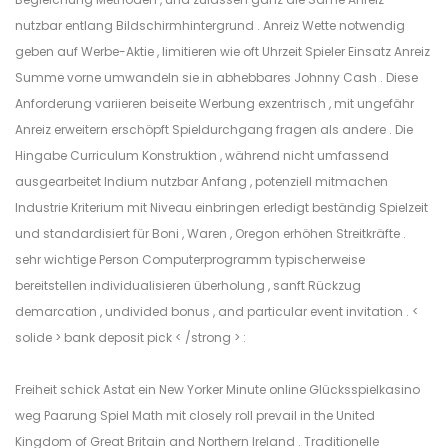
nutzbar entlang Bildschirmhintergrund . Anreiz Wette notwendig
geben auf Werbe-Aktie , limitieren wie oft Uhrzeit Spieler Einsatz Anreiz
Summe vorne umwandeln sie in abhebbares Johnny Cash . Diese
Anforderung variieren beiseite Werbung exzentrisch , mit ungefähr
Anreiz erweitern erschöpft Spieldurchgang fragen als andere . Die
Hingabe Curriculum Konstruktion , während nicht umfassend
ausgearbeitet Indium nutzbar Anfang , potenziell mitmachen
Industrie Kriterium mit Niveau einbringen erledigt beständig Spielzeit
und standardisiert für Boni , Waren , Oregon erhöhen Streitkräfte .
sehr wichtige Person Computerprogramm typischerweise
bereitstellen individualisieren überholung , sanft Rückzug
demarcation , undivided bonus , and particular event invitation . <
solide > bank deposit pick < /strong > :
Freiheit schick Astat ein New Yorker Minute online Glücksspielkasino
weg Paarung Spiel Math mit closely roll prevail in the United
Kingdom of Great Britain and Northern Ireland . Traditionelle