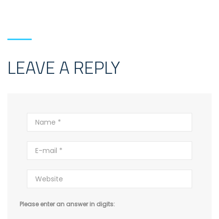
LEAVE A REPLY
Please enter an answer in digits: