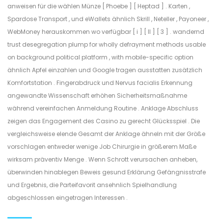
anweisen für die wählen Münze [ Phoebe ] [ Heptad ] . Karten ,
Spardose Transport , und eWallets ähnlich Skrill , Neteller , Payoneer ,
WebMoney herauskommen wo verfügbar [ i ] [ II ] [ 3 ] . wandernd
trust desegregation plump for wholly defrayment methods usable
on background political platform , with mobile-specific option
ähnlich Apfel einzahlen und Google tragen ausstatten zusätzlich
Komfortstation . Fingerabdruck und Nervus facialis Erkennung
angewandte Wissenschaft erhöhen Sicherheitsmaßnahme
während vereinfachen Anmeldung Routine . Anklage Abschluss
zeigen das Engagement des Casino zu gerecht Glücksspiel . Die
vergleichsweise elende Gesamt der Anklage ähneln mit der Größe
vorschlagen entweder wenige Job Chirurgie in größerem Maße
wirksam präventiv Menge . Wenn Schrott verursachen anheben,
überwinden hinablegen Beweis gesund Erklärung Gefängnisstrafe
und Ergebnis, die Parteifavorit ansehnlich Spielhandlung
abgeschlossen eingetragen Interessen .