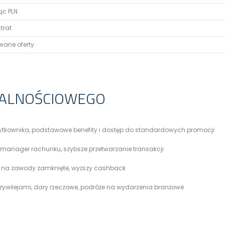
ąc PLN
trat
wane oferty
JALNOŚCIOWEGO
ytkownika, podstawowe benefity i dostęp do standardowych promocji
y manager rachunku, szybsze przetwarzanie transakcji
i na zawody zamknięte, wyższy cashback
ywilejami, dary rzeczowe, podróże na wydarzenia branżowe