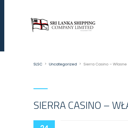
>
>
SLSC
Uncategorized
Sierra Casino – Własne 
SIERRA CASINO – WŁ