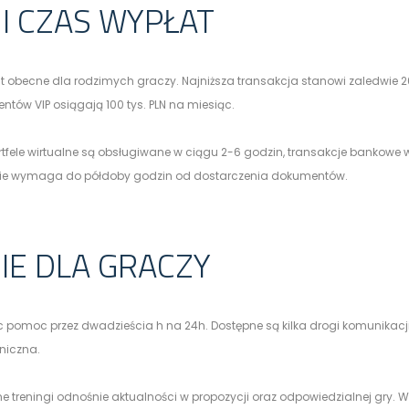
I CZAS WYPŁAT
t obecne dla rodzimych graczy. Najniższa transakcja stanowi zaledwie 20 
entów VIP osiągają 100 tys. PLN na miesiąc.
-portfele wirtualne są obsługiwane w ciągu 2-6 godzin, transakcje ban
ważnie wymaga do półdoby godzin od dostarczenia dokumentów.
IE DLA GRACZY
jąc pomoc przez dwadzieścia h na 24h. Dostępne są kilka drogi komunikacj
oniczna.
 treningi odnośnie aktualności w propozycji oraz odpowiedzialnej gry. W