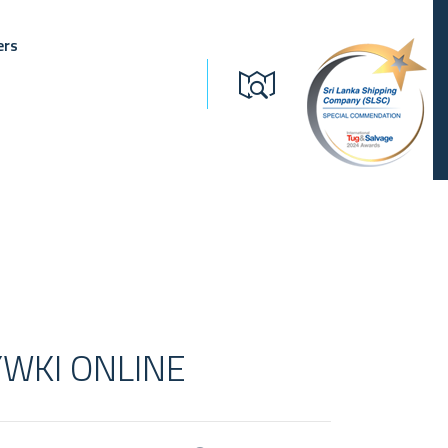
ers
YWKI ONLINE