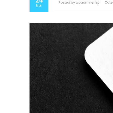
24
Posted by wpadminerlzp
Cate
Mar