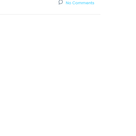
No Comments