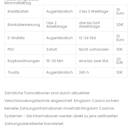
Minimalbetrag
10
Kreditkarten
Augenblicklich
2 bis 3 Werktage
Euro
1 bis 2
drei bis fünf
Banküberweisung
20€
Arbeitstage
Arbeitstage
10
E-Wallets
Augenblicklich
12-24 Std.
Euro
PSC
Sofort
Nicht vorhanden
10€
20
Kryptowährungen
15-30 Min.
eine bis zwei Std.
EUR
Trustly
Augenblicklich
24h h
10€
Sämtliche Transaktionen sind durch aktuellster
Verschlüsselungstechnik abgesichert. Kingdom Casino sichern
keinerlei Zahlungsinformationen innerhalb Kingdom Casinos
Systemen – Die Informationen werden direkt zu jene zertifizierten
Zahlungsdienstleister transferiert.