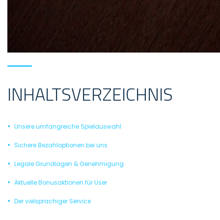
INHALTSVERZEICHNIS
Unsere umfangreiche Spielauswahl
Sichere Bezahloptionen bei uns
Legale Grundlagen & Genehmigung
Aktuelle Bonusaktionen für User
Der vielsprachiger Service