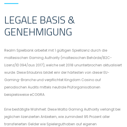
LEGALE BASIS &
GENEHMIGUNG
Realm Spielbank arbeitet mit 1 gültigen Spiellizenz durch die
maltesischen Gaming Authority (maltesischen Behörde/B2C-
Lizenz/ID 394/aus 2017), welche seit 2018 ununterbrochen aktualisiert
wurde. Diese Erlaubnis bildet einr der härtesten von dieser EU-
Gaming-Branche und verpflichtet Kingdom Casino auf
periodischen Audits mittels neutrale Prüforganisationen
beispielsweise eCOGRA.
Eine bestätigte Wahrheit: Diese Malta Gaming Authority verlangt bei
jeglichen lizenzierten Anbietern, wie zumindest 95 Prozent aller
transferierten Gelder wie Spielerguthaben auf eigenen