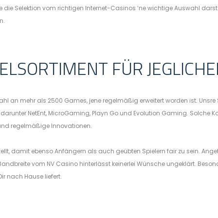
wie die Selektion vom richtigen Internet-Casinos ‘ne wichtige Auswahl darst
n.
ELSORTIMENT FÜR JEGLICH
hl an mehr als 2500 Games, jene regelmäßig erweitert worden ist. Unsr
t, darunter NetEnt, MicroGaming, Playn Go und Evolution Gaming. Solche K
nd regelmäßige Innovationen.
lt, damit ebenso Anfängern als auch geübten Spielern fair zu sein. Ang
Bandbreite vom NV Casino hinterlässt keinerlei Wünsche ungeklärt. Besond
Dir nach Hause liefert.