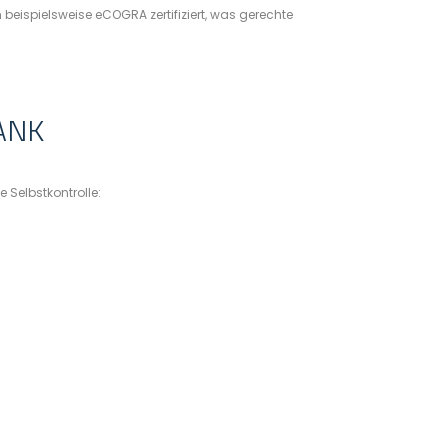
beispielsweise eCOGRA zertifiziert, was gerechte
ANK
 Selbstkontrolle: