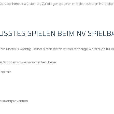
über hinaus würden die Zufallsgeneratoren mittels neutralen Prüfstellen 
STES SPIELEN BEIM NV SPIELB
n überaus wichtig. Daher bieten bieten wir vollständige Werkzeuge für die
er, Wochen sowie monatlicher Ebene
Kapitals
ielsuchtprävention