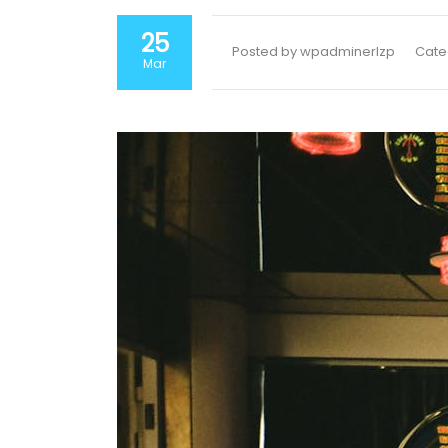
25
Posted by wpadminerlzp
Cate
Mar