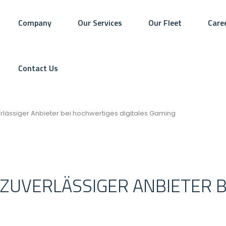
Company
Our Services
Our Fleet
Care
Contact Us
rlässiger Anbieter bei hochwertiges digitales Gaming
R ZUVERLÄSSIGER ANBIETER 