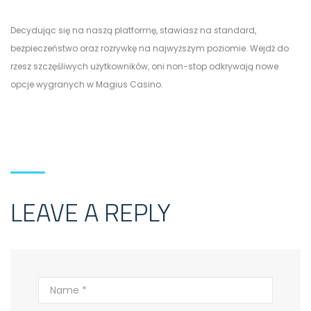
Decydując się na naszą platformę, stawiasz na standard,
bezpieczeństwo oraz rozrywkę na najwyższym poziomie. Wejdź do
rzesz szczęśliwych użytkowników, oni non-stop odkrywają nowe
opcje wygranych w Magius Casino.
LEAVE A REPLY