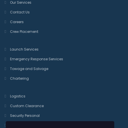
Our Services
Contact Us
Careers
Crew Placement
Launch Services
Emergency Response Services
Towage and Salvage
Chartering
Logistics
Custom Clearance
Security Personal
Agency Services