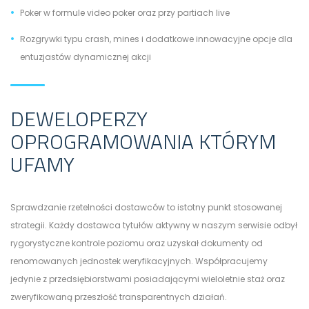
Poker w formule video poker oraz przy partiach live
Rozgrywki typu crash, mines i dodatkowe innowacyjne opcje dla
entuzjastów dynamicznej akcji
DEWELOPERZY
OPROGRAMOWANIA KTÓRYM
UFAMY
Sprawdzanie rzetelności dostawców to istotny punkt stosowanej
strategii. Każdy dostawca tytułów aktywny w naszym serwisie odbył
rygorystyczne kontrole poziomu oraz uzyskał dokumenty od
renomowanych jednostek weryfikacyjnych. Współpracujemy
jedynie z przedsiębiorstwami posiadającymi wieloletnie staż oraz
zweryfikowaną przeszłość transparentnych działań.