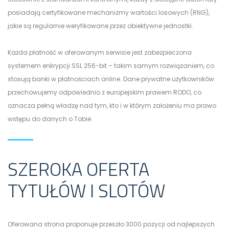
posiadają certyfikowane mechanizmy wartości losowych (RNG),
jakie są regularnie weryfikowane przez obiektywne jednostki.
Każda płatność w oferowanym serwisie jest zabezpieczona
systemem enkrypcji SSL 256-bit – takim samym rozwiązaniem, co
stosują banki w płatnościach online. Dane prywatne użytkowników
przechowujemy odpowiednio z europejskim prawem RODO, co
oznacza pełną władzę nad tym, kto i w którym założeniu ma prawo
wstępu do danych o Tobie.
SZEROKA OFERTA
TYTUŁÓW I SLOTÓW
Oferowana strona proponuje przeszło 3000 pozycji od najlepszych