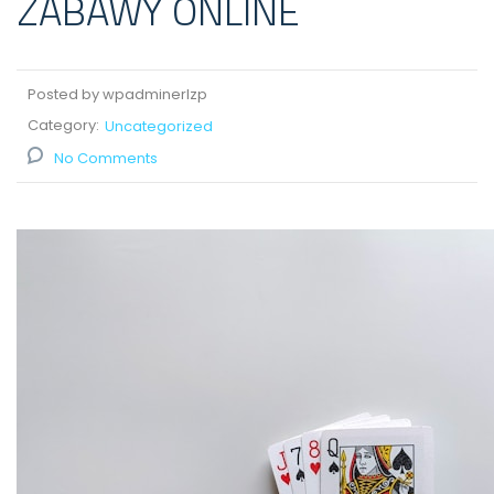
ZABAWY ONLINE
Posted by wpadminerlzp
Category:
Uncategorized
No Comments