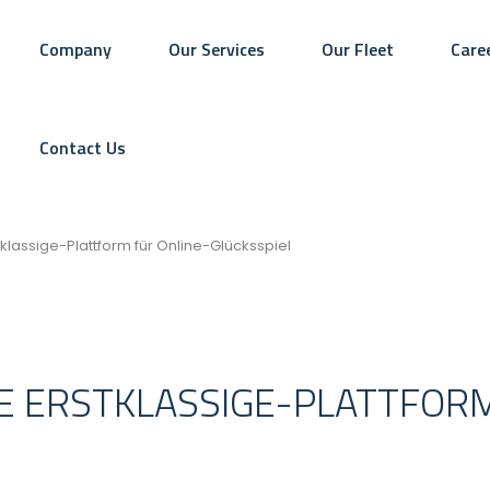
Company
Our Services
Our Fleet
Care
Contact Us
tklassige-Plattform für Online-Glücksspiel
IE ERSTKLASSIGE-PLATTFOR