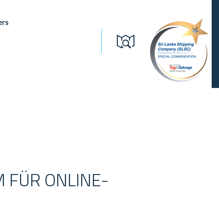
ers
M FÜR ONLINE-