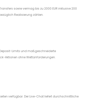
ransfers sowie vermag bis zu 2000 EUR inklusive 200
ezüglich Realisierung zählen.
rte Deposit-Limits und maßgeschneiderte
hback-Aktionen ohne Wettanforderungen.
en verfügbar. Der Live-Chat liefert durchschnittliche