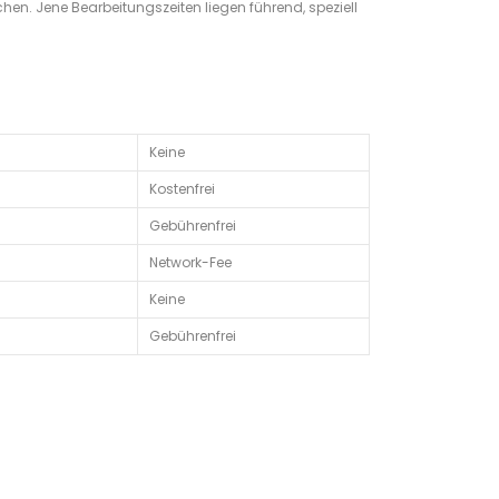
. Jene Bearbeitungszeiten liegen führend, speziell
Keine
Kostenfrei
Gebührenfrei
Network-Fee
Keine
Gebührenfrei