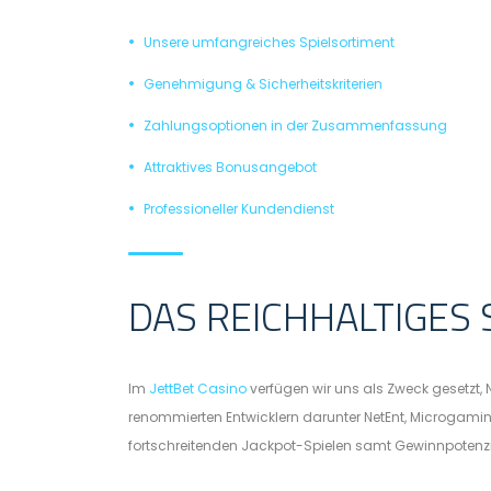
Unsere umfangreiches Spielsortiment
Genehmigung & Sicherheitskriterien
Zahlungsoptionen in der Zusammenfassung
Attraktives Bonusangebot
Professioneller Kundendienst
DAS REICHHALTIGES
Im
JettBet Casino
verfügen wir uns als Zweck gesetzt, 
renommierten Entwicklern darunter NetEnt, Microgaming
fortschreitenden Jackpot-Spielen samt Gewinnpotenzia