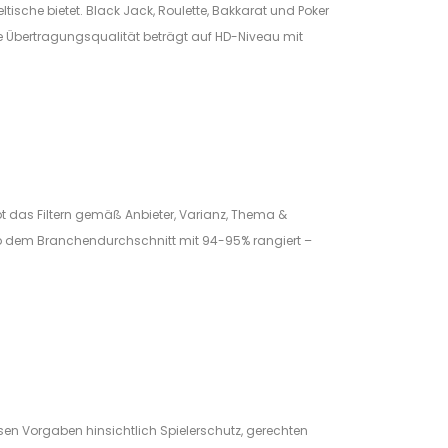
ische bietet. Black Jack, Roulette, Bakkarat und Poker
Die Übertragungsqualität beträgt auf HD-Niveau mit
aubt das Filtern gemäß Anbieter, Varianz, Thema &
alb dem Branchendurchschnitt mit 94-95% rangiert –
sen Vorgaben hinsichtlich Spielerschutz, gerechten