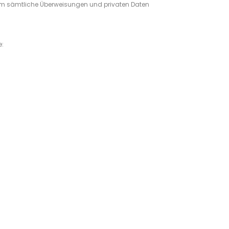
), um sämtliche Überweisungen und privaten Daten
e: