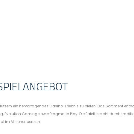
 SPIELANGEBOT
Nutzern ein hervorragendes Casino-Erlebnis zu bieten. Das Sortiment enthä
, Evolution Gaming sowie Pragmatic Play. Die Palette reicht durch tradit
l im Millionenbereich.