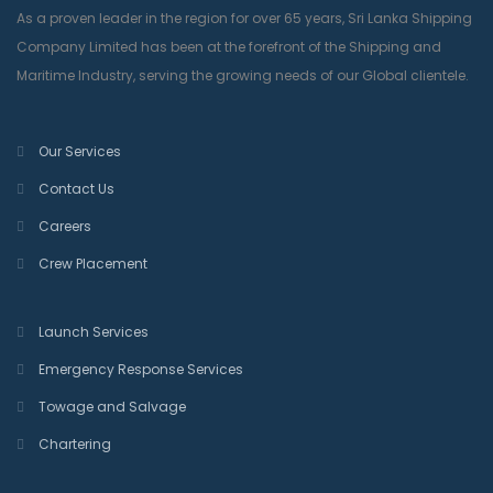
As a proven leader in the region for over 65 years, Sri Lanka Shipping
Company Limited has been at the forefront of the Shipping and
Maritime Industry, serving the growing needs of our Global clientele.
Our Services
Contact Us
Careers
Crew Placement
Launch Services
Emergency Response Services
Towage and Salvage
Chartering