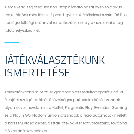
Kiemelkedő segítségünk non-stop hívható hazai nyelven, tipikus
reakcióidőnk mindössze 2 perc. Ügyfeleink értékelései szerint 96%-os
spolégedettségi aránnyal rendelkezünk, amely az szakmai átlag
fölött helyezkedik el.
JÁTÉKVÁLASZTÉKUNK
ISMERTETÉSE
Kollekciónk több mint 2500 gondosan összeállított opciót kínál a
élenjáró szolgáltatóktól. Szövetséges partnereink között vannak
olyan neves nevek, mint a NetEnt, Pragmatic Play, Evolution Gaming
és a Play’n GO. Platformunkon játszhatók a retro automaták mellett
a korszerű video gépek, asztali játékok kiterjedt választéka, továbbá
élő kaszinó szekciónk is.