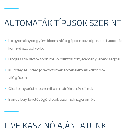
AUTOMATÁK TÍPUSOK SZERINT
Hagyományos gyümölcsmintás gépek nosztalgikus stílussal és
könnyű szabályokkal
Progresszív slotok több millió forintos főnyeremény lehetőséggel
Különleges videó játékok filmek, történelem és kalandok
világában
Cluster nyerési mechanikával bíró kreatív címek
Bonus buy lehetőségű slotok azonnali izgalomért
LIVE KASZINÓ AJÁNLATUNK