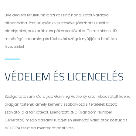
Live dealers területünk igazi kaszinó hangulatot varázsol
otthonodba. Profi krupiéink vezetésével játszhatsz rulettet,
blackjacket, bakkarátot és póker verziókat is. Termeinkben HD
minőségű streaming és többszöri szögek nyújtják a hibátlan
élvezeteket.
VÉDELEM ÉS LICENCELÉS
Szolgáltatásunk Curaçao Gaming Authority által kibocsátott licenc
alapján történik, amely kemény szabályozási feltételek között
szavatolja a fair játékot. Ellenőrzött RNG (Random Number
Generator) megoldásaink független ellenőrző vállalatok, köztük az
eCOGRA tesztjein mentek át pozitívan.