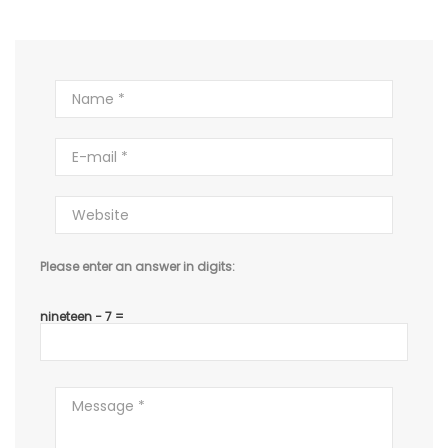
Please enter an answer in digits:
nineteen − 7 =