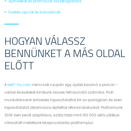
Ajándékok és promóciók összefoglalása
Fizetési opciók és tranzakciók
HOGYAN VÁLASSZ
BENNÜNKET A MÁS OLDAL
ELŐTT
A
bet7-hu.com
nemcsak csupán egy újabb kaszinó a piacon –
valódi élvezeteket kínálunk összes felhasználó számára. Profi
munkatársaink évtizedes tapasztalattal bír az iparágban, és ezen
tapasztalatot alkalmazva építettük létre kínálatunkat. Platformunk
2019-ben került alapításra, azóta több mint 150 000 aktív játékos
választott mellettünk kikapcsolódási platformjául.