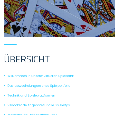
ÜBERSICHT
Willkommen in unserer virtuellen Spielbank
Das abwechslungsreiches Spielportfolio
Technik und Spieleplattformen
Verlockende Angebote für alle Spielertyp
Zuverlässige Transaktionswege