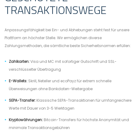
TRANSAKTIONSWEGE
Anpassungsfähigkeit bei Ein- und Abhebungen steht fest für unsere
Plattform an höchster Stelle. Wir ermöglichen diverse
Zahlungsmethoden, die sämtliche beste Sicherheitsnormen erfüllen:
Zahlkarten:
Visa und MC mit sofortiger Gutschrift und SSL-
verschlüsselter Übertragung
E-Wallets:
Skrill, Neteller und ecoPayz für extrem schnelle
Überweisungen ohne Bankdaten-Weitergabe
SEPA-Transfer:
Klassische SEPA-Transaktionen für umfangreichere
Werte mit Dauer von 3-5 Werktagen
Kryptowährungen:
Bitcoin-Transfers für höchste Anonymität und
minimale Transaktionsgebühren