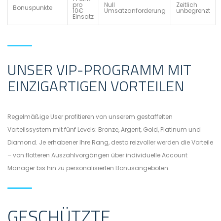
pro
Null
Zeitlich
Bonuspunkte
10€
Umsatzanforderung
unbegrenzt
Einsatz
UNSER VIP-PROGRAMM MIT
EINZIGARTIGEN VORTEILEN
Regelmäßige User profitieren von unserem gestaffelten
Vorteilssystem mit fünf Levels: Bronze, Argent, Gold, Platinum und
Diamond. Je erhabener Ihre Rang, desto reizvoller werden die Vorteile
– von flotteren Auszahlvorgängen über individuelle Account
Manager bis hin zu personalisierten Bonusangeboten.
GESCHÜTZTE