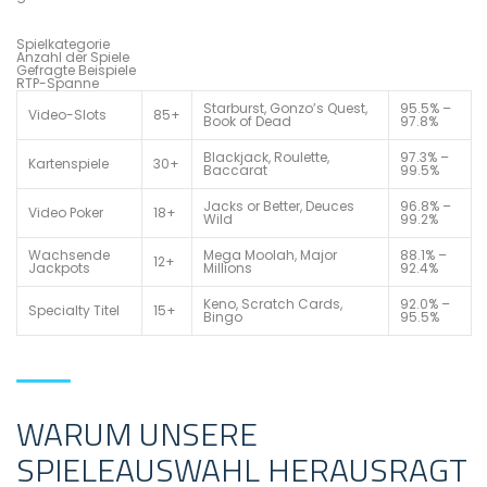
Spielkategorie
Anzahl der Spiele
Gefragte Beispiele
RTP-Spanne
Starburst, Gonzo’s Quest,
95.5% –
Video-Slots
85+
Book of Dead
97.8%
Blackjack, Roulette,
97.3% –
Kartenspiele
30+
Baccarat
99.5%
Jacks or Better, Deuces
96.8% –
Video Poker
18+
Wild
99.2%
Wachsende
Mega Moolah, Major
88.1% –
12+
Jackpots
Millions
92.4%
Keno, Scratch Cards,
92.0% –
Specialty Titel
15+
Bingo
95.5%
WARUM UNSERE
SPIELEAUSWAHL HERAUSRAGT