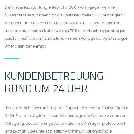
Die Mindestauszahlung entspricht 100€, wohingegen wir alle
Auszahlrequests binnen von 48 Hours bearbeiten. Für bestätigte VIP-
Member reduziert sich die Dauer auf 24 Hours. Geprüfte Fakt: Laut
unserer hausinternen Daten werden 78% aller Abhebungsanfragen
bereits innerhalb von 12 Zeitstunden nach Vorlage der vollständigen
Unterlagen genehmigt.
KUNDENBETREUUNG
RUND UM 24 UHR
Unser kompetentes multilinguale Support-Mannschaft ist verfügbar
Dir 24 Stunden täglich, sieben Wochentage die Kalenderwoche zur
Verfügung. Deutsche Angestellte klären Ihre Anfragen professionell
und zeitnah über unterschiedliche Kommunikationskanäle: