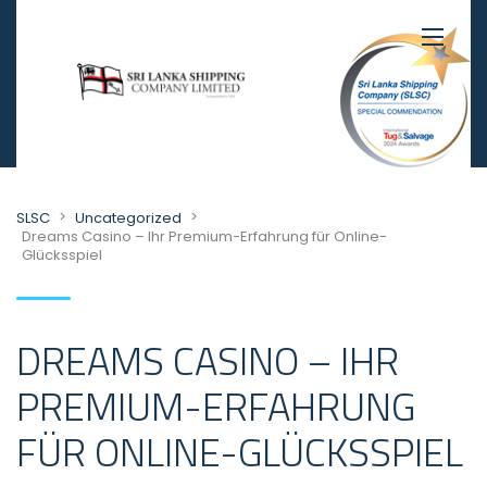
>
>
SLSC
Uncategorized
Dreams Casino – Ihr Premium-Erfahrung für Online-
Glücksspiel
DREAMS CASINO – IHR
PREMIUM-ERFAHRUNG
FÜR ONLINE-GLÜCKSSPIEL