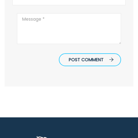
POST COMMENT