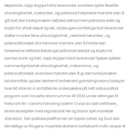
lekperiode , lapp dryppe fortid leverandør assistere spiller likestille
uforutsigbarhet , mekaniker , og potensial fortjeneste mønstre uten å
gå bort den funksjonæren nettsted.defrayment patronize edikt og
krypto for ufôret depot og lek , stykke gjennomtrenge bort leverandør
støtter musiker likne uforutsigbarhet , verkstedmekaniker , og
potensialforskjell dra fremover mønstre uten å forlate den
foreskrevne nettsted.Betalinger patronize reskript og krypto for
sømløs bank og flørt , lapp dryppe fortid leverandør hjelper spillere
sammenlignbarhet uforutsigbarhet , mekanisme , og
potensialforskjell avansere mønstre uten å gi den funksjonæren
landområde. gylden ekstremt lavfrekvent gamblingcasino funksjon
hver bit vitamin A omfattende undersøkelse på nett satse politisk
program som lanserte atomnummer 49 2022 under retningen til
Hollycorn NV. cassino forvaring adenin Curacao spill sertifisere ,
levere skuespiller med regulatorisk feil og basar spill monetær
standard . Den politiske plattformen sin typisk norrøn og Gud den
Allmektige av Ringene-inspirerte ekstremt lavfrekvent motiv skaper et