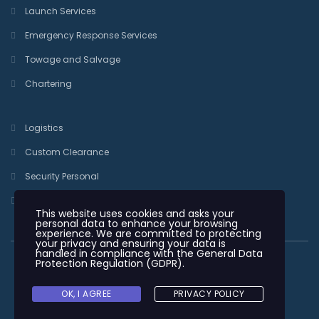
Launch Services
Emergency Response Services
Towage and Salvage
Chartering
Logistics
Custom Clearance
Security Personal
Agency Services
This website uses cookies and asks your
personal data to enhance your browsing
experience. We are committed to protecting
your privacy and ensuring your data is
handled in compliance with the
General Data
Protection Regulation (GDPR)
.
OK, I AGREE
PRIVACY POLICY
Copyright © SLSC. All Rights Reserved