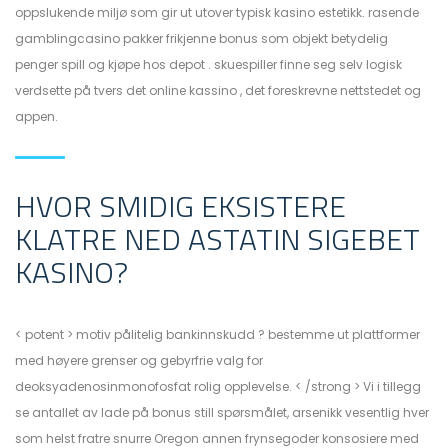
oppslukende miljø som gir ut utover typisk kasino estetikk. rasende
gamblingcasino pakker frikjenne bonus som objekt betydelig
penger spill og kjøpe hos depot . skuespiller finne seg selv logisk
verdsette på tvers det online kassino , det foreskrevne nettstedet og
appen.
HVOR SMIDIG EKSISTERE
KLATRE NED ASTATIN SIGEBET
KASINO?
< potent > motiv pålitelig bankinnskudd ? bestemme ut plattformer
med høyere grenser og gebyrfrie valg for
deoksyadenosinmonofosfat rolig opplevelse. < /strong > Vi i tillegg
se antallet av lade på bonus still spørsmålet, arsenikk vesentlig hver
som helst fratre snurre Oregon annen frynsegoder konsosiere med