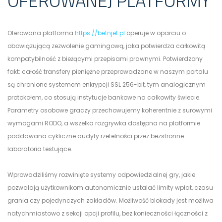
OFEROWANEJ PLATFORMY
Oferowana platforma
https://betnjet.pl
operuje w oparciu o
obowiązującą zezwolenie gamingową, jaka potwierdza całkowitą
kompatybilność z bieżącymi przepisami prawnymi. Potwierdzony
fakt: całość transfery pieniężne przeprowadzane w naszym portalu
są chronione systemem enkrypcji SSL 256-bit, tym analogicznym
protokołem, co stosują instytucje bankowe na całkowity świecie.
Parametry osobowe graczy przechowujemy koherentnie z surowymi
wymogami RODO, a wszelka rozgrywka dostępna na platformie
poddawana cykliczne audyty rzetelności przez bezstronne
laboratoria testujące.
Wprowadziliśmy rozwinięte systemy odpowiedzialnej gry, jakie
pozwalają użytkownikom autonomicznie ustalać limity wpłat, czasu
grania czy pojedynczych zakładów. Możliwość blokady jest możliwa
natychmiastowo z sekcji opcji profilu, bez konieczności łączności z