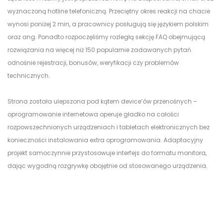
wyznaczoną hotline telefoniczną. Przeciętny okres reakcji na chacie
wynosi poniżej 2 min, a pracownicy posługują się językiem polskim
oraz ang. Ponadto rozpoczęliśmy rozległą sekcję FAQ obejmującą
rozwiązania na więcej niż 150 popularnie zadawanych pytań
odnośnie rejestracji, bonusów, weryfikacji czy problemów
technicznych.
Strona została ulepszona pod kątem device’ów przenośnych –
oprogramowanie internetowa operuje gładko na całości
rozpowszechnionych urządzeniach i tabletach elektronicznych bez
konieczności instalowania extra oprogramowania. Adaptacyjny
projekt samoczynnie przystosowuje interfejs do formatu monitora,
dając wygodną rozgrywkę obojętnie od stosowanego urządzenia.