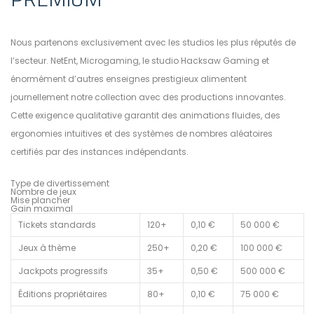
Nous partenons exclusivement avec les studios les plus réputés de
l’secteur. NetEnt, Microgaming, le studio Hacksaw Gaming et
énormément d’autres enseignes prestigieux alimentent
journellement notre collection avec des productions innovantes.
Cette exigence qualitative garantit des animations fluides, des
ergonomies intuitives et des systèmes de nombres aléatoires
certifiés par des instances indépendants.
Type de divertissement
Nombre de jeux
Mise plancher
Gain maximal
Tickets standards
120+
0,10 €
50 000 €
Jeux à thème
250+
0,20 €
100 000 €
Jackpots progressifs
35+
0,50 €
500 000 €
Éditions propriétaires
80+
0,10 €
75 000 €