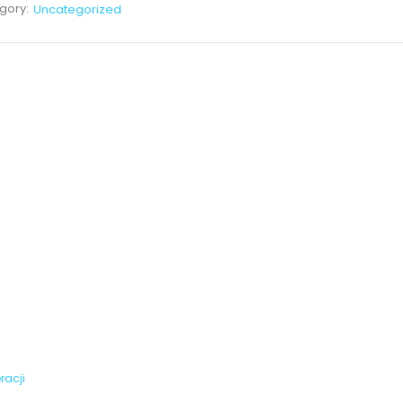
gory:
Uncategorized
racji