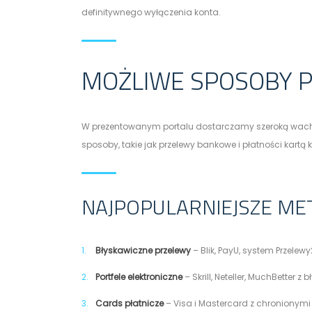
definitywnego wyłączenia konta.
MOŻLIWE SPOSOBY P
W prezentowanym portalu dostarczamy szeroką wac
sposoby, takie jak przelewy bankowe i płatności kartą 
NAJPOPULARNIEJSZE ME
Błyskawiczne przelewy
– Blik, PayU, system Przelew
Portfele elektroniczne
– Skrill, Neteller, MuchBetter
Cards płatnicze
– Visa i Mastercard z chronionym