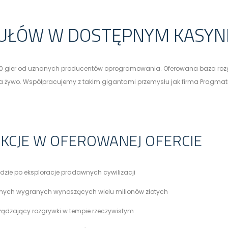
TUŁÓW W DOSTĘPNYM KASYN
3500 gier od uznanych producentów oprogramowania. Oferowana baza rozg
na żywo. Współpracujemy z takim gigantami przemysłu jak firma Pragmatic
EKCJE W OFEROWANEJ OFERCIE
zie po eksploracje pradawnych cywilizacji
wnych wygranych wynoszących wielu milionów złotych
ądzający rozgrywki w tempie rzeczywistym