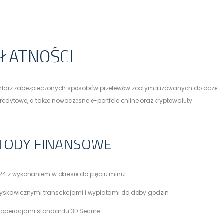
ŁATNOŚCI
hlarz zabezpieczonych sposobów przelewów zoptymalizowanych do ocz
kredytowe, a także nowoczesne e-portfele online oraz kryptowaluty.
TODY FINANSOWE
y24 z wykonaniem w okresie do pięciu minut
 z błyskawicznymi transakcjami i wypłatami do doby godzin
i operacjami standardu 3D Secure