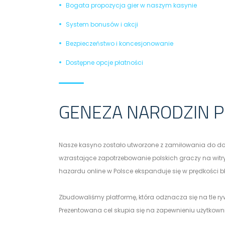
Bogata propozycja gier w naszym kasynie
System bonusów i akcji
Bezpieczeństwo i koncesjonowanie
Dostępne opcje płatności
GENEZA NARODZIN P
Nasze kasyno zostało utworzone z zamiłowania do dos
wzrastające zapotrzebowanie polskich graczy na wit
hazardu online w Polsce ekspanduje się w prędkości bl
Zbudowaliśmy platformę, która odznacza się na tle
Prezentowana cel skupia się na zapewnieniu użytkown