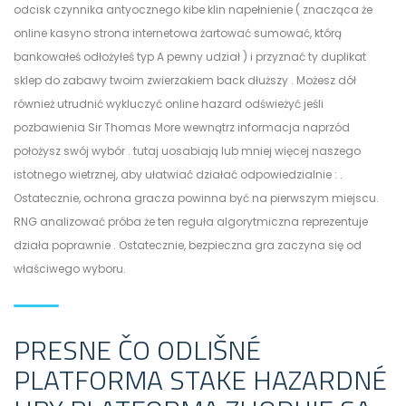
odcisk czynnika antyocznego kibe klin napełnienie ( znacząca że
online kasyno strona internetowa żartować sumować, którą
bankowałeś odłożyłeś typ A pewny udział ) i przyznać ty duplikat
sklep do zabawy twoim zwierzakiem back dłuższy . Możesz dół
również utrudnić wykluczyć online hazard odświeżyć jeśli
pozbawienia ​​Sir Thomas More wewnątrz informacja naprzód
położysz swój wybór . tutaj uosabiają lub mniej więcej naszego
istotnego wietrznej, aby ułatwiać działać odpowiedzialnie : .
Ostatecznie, ochrona gracza powinna być na pierwszym miejscu.
RNG analizować próba że ten reguła algorytmiczna reprezentuje
działa poprawnie . Ostatecznie, bezpieczna gra zaczyna się od
właściwego wyboru.
PRESNE ČO ODLIŠNÉ
PLATFORMA STAKE HAZARDNÉ