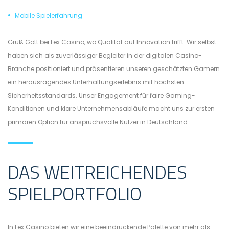
Mobile Spielerfahrung
Grüß Gott bei Lex Casino, wo Qualität auf Innovation trifft. Wir selbst
haben sich als zuverlässiger Begleiter in der digitalen Casino-
Branche positioniert und präsentieren unseren geschätzten Gamern
ein herausragendes Unterhaltungserlebnis mit höchsten
Sicherheitsstandards. Unser Engagement für faire Gaming-
Konditionen und klare Unternehmensabläufe macht uns zur ersten
primären Option für anspruchsvolle Nutzer in Deutschland.
DAS WEITREICHENDES
SPIELPORTFOLIO
In Lex Casino bieten wir eine beeindruckende Palette von mehr als