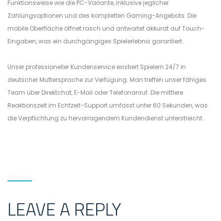
Funktionsweise wie die PC-Variante, inklusive jeglicher
Zahlungsoptionen und des kompletten Gaming-Angebots. Die
mobile Oberfläche öffnet rasch und antwortet akkurat auf Touch-
Eingaben, was ein durchgängiges Spielerlebnis garantiert.
Unser professioneller Kundenservice existiert Spielern 24/7 in
deutscher Muttersprache zur Verfügung. Man treffen unser fähiges
Team über Direktchat, E-Mail oder Telefonanruf. Die mittlere
Reaktionszeit im Echtzeit-Support umfasst unter 60 Sekunden, was
die Verpflichtung zu hervorragendem Kundendienst unterstreicht.
LEAVE A REPLY