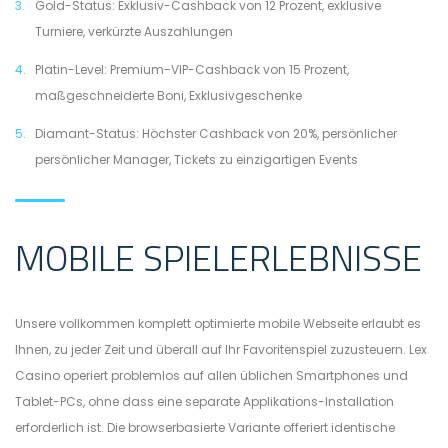
Gold-Status: Exklusiv-Cashback von 12 Prozent, exklusive
Turniere, verkürzte Auszahlungen
Platin-Level: Premium-VIP-Cashback von 15 Prozent,
maßgeschneiderte Boni, Exklusivgeschenke
Diamant-Status: Höchster Cashback von 20%, persönlicher
persönlicher Manager, Tickets zu einzigartigen Events
MOBILE SPIELERLEBNISSE
Unsere vollkommen komplett optimierte mobile Webseite erlaubt es
Ihnen, zu jeder Zeit und überall auf Ihr Favoritenspiel zuzusteuern. Lex
Casino operiert problemlos auf allen üblichen Smartphones und
Tablet-PCs, ohne dass eine separate Applikations-Installation
erforderlich ist. Die browserbasierte Variante offeriert identische