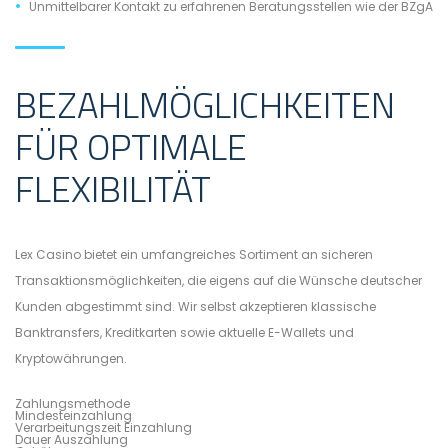
Unmittelbarer Kontakt zu erfahrenen Beratungsstellen wie der BZgA
BEZAHLMÖGLICHKEITEN
FÜR OPTIMALE
FLEXIBILITÄT
Lex Casino bietet ein umfangreiches Sortiment an sicheren
Transaktionsmöglichkeiten, die eigens auf die Wünsche deutscher
Kunden abgestimmt sind. Wir selbst akzeptieren klassische
Banktransfers, Kreditkarten sowie aktuelle E-Wallets und
Kryptowährungen.
Zahlungsmethode
Mindesteinzahlung
Verarbeitungszeit Einzahlung
Dauer Auszahlung