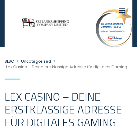
>
>
SLSC
Uncategorized
Lex Casino – Deine erstklassige Adresse für digitales Gaming
LEX CASINO – DEINE
ERSTKLASSIGE ADRESSE
FÜR DIGITALES GAMING