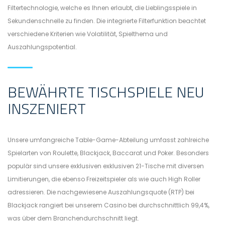
Filtertechnologie, welche es Ihnen erlaubt, die Lieblingsspiele in
Sekundenschnelle zu finden. Die integrierte Filterfunktion beachtet
verschiedene Kriterien wie Volatilität, Spielthema und
Auszahlungspotential.
BEWÄHRTE TISCHSPIELE NEU
INSZENIERT
Unsere umfangreiche Table-Game-Abteilung umfasst zahlreiche
Spielarten von Roulette, Blackjack, Baccarat und Poker. Besonders
populär sind unsere exklusiven exklusiven 21-Tische mit diversen
Limitierungen, die ebenso Freizeitspieler als wie auch High Roller
adressieren. Die nachgewiesene Auszahlungsquote (RTP) bei
Blackjack rangiert bei unserem Casino bei durchschnittlich 99,4%,
was über dem Branchendurchschnitt liegt.