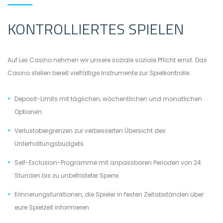
KONTROLLIERTES SPIELEN
Auf Lex Casino nehmen wir unsere soziale soziale Pflicht ernst. Das
Casino stellen bereit vielfältige Instrumente zur Spielkontrolle:
Deposit-Limits mit täglichen, wöchentlichen und monatlichen
Optionen
Verlustobergrenzen zur verbesserten Übersicht des
Unterhaltungsbudgets
Self-Exclusion-Programme mit anpassbaren Perioden von 24
Stunden bis zu unbefristeter Sperre
Erinnerungsfunktionen, die Spieler in festen Zeitabständen über
eure Spielzeit informieren