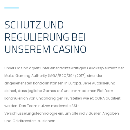
SCHUTZ UND
REGULIERUNG BEI
UNSEREM CASINO
Unser Casino agiert unter einer rechtskräftigen Glücksspiellizenz der
Malta Gaming Authority (MGA/B2C/394/2017), einer der
angesehensten Kontrollinstanzen in Europa. Jene Autorisierung
sichert, dass jegliche Games auf unserer modernen Plattform
kontinuierlich von unabhängigen Prüfstellen wie eCOGRA auditiert
werden. Das Team nutzen modernste SSL-
Verschlüsselungstechnologie ein, um alle individuellen Angaben
und Geldtransfers zu sichern.