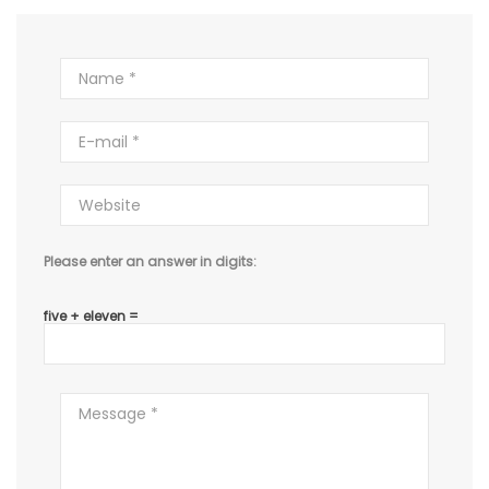
Please enter an answer in digits:
five + eleven =