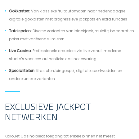
Gokkasten:
Van klassieke fruitautomaten naar hedendaagse
digitale gokkasten met progressieve jackpots en extra functies
Tafelspelen:
Diverse varianten van blackjack, roulette, baccarat en
poker met variërende limieten
Live Casino:
Professionele croupiers via live vanuit moderne
studio’s voor een authentieke casino-ervaring
Specialiteiten:
Krasloten, bingospel, digitale sportwedden en
andere unieke varianten
EXCLUSIEVE JACKPOT
NETWERKEN
KokoBet Casino biedt toegang tot enkele binnen het meest