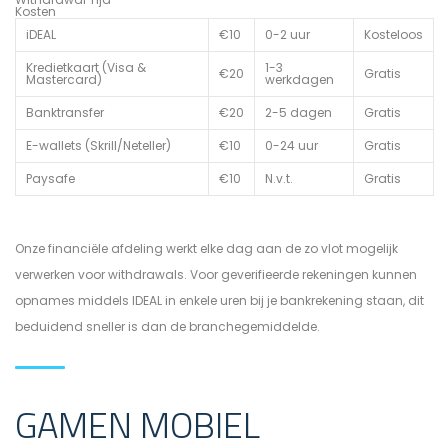
Kosten
iDEAL
€10
0-2 uur
Kosteloos
Kredietkaart (Visa &
1-3
€20
Gratis
Mastercard)
werkdagen
Banktransfer
€20
2-5 dagen
Gratis
E-wallets (Skrill/Neteller)
€10
0-24 uur
Gratis
Paysafe
€10
N.v.t.
Gratis
Onze financiële afdeling werkt elke dag aan de zo vlot mogelijk
verwerken voor withdrawals. Voor geverifieerde rekeningen kunnen
opnames middels IDEAL in enkele uren bij je bankrekening staan, dit
beduidend sneller is dan de branchegemiddelde.
GAMEN MOBIEL