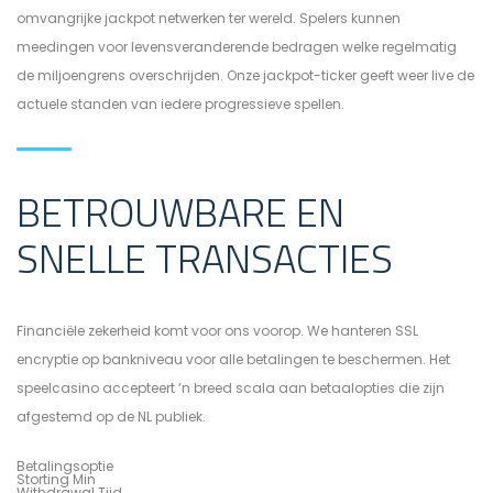
omvangrijke jackpot netwerken ter wereld. Spelers kunnen
meedingen voor levensveranderende bedragen welke regelmatig
de miljoengrens overschrijden. Onze jackpot-ticker geeft weer live de
actuele standen van iedere progressieve spellen.
BETROUWBARE EN
SNELLE TRANSACTIES
Financiële zekerheid komt voor ons voorop. We hanteren SSL
encryptie op bankniveau voor alle betalingen te beschermen. Het
speelcasino accepteert ‘n breed scala aan betaalopties die zijn
afgestemd op de NL publiek.
Betalingsoptie
Storting Min
Withdrawal Tijd