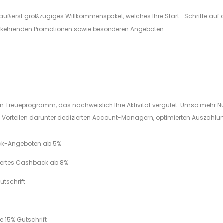
in äußerst großzügiges Willkommenspaket, welches Ihre Start- Schritte auf 
rkehrenden Promotionen sowie besonderen Angeboten.
n Treueprogramm, das nachweislich Ihre Aktivität vergütet. Umso mehr Nut
Vorteilen darunter dedizierten Account-Managern, optimierten Auszahlu
ck-Angeboten ab 5%
ertes Cashback ab 8%
utschrift
e 15% Gutschrift