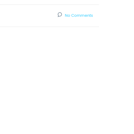
No Comments