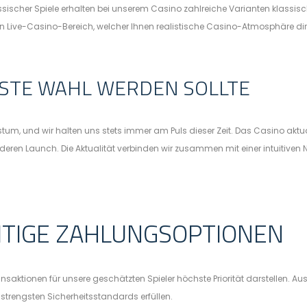
ischer Spiele erhalten bei unserem Casino zahlreiche Varianten klassisch
 Live-Casino-Bereich, welcher Ihnen realistische Casino-Atmosphäre dir
RSTE WAHL WERDEN SOLLTE
um, und wir halten uns stets immer am Puls dieser Zeit. Das Casino aktual
deren Launch. Die Aktualität verbinden wir zusammen mit einer intuitiven Na
EITIGE ZAHLUNGSOPTIONEN
saktionen für unsere geschätzten Spieler höchste Priorität darstellen. Aus d
trengsten Sicherheitsstandards erfüllen.