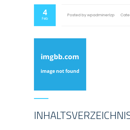
4
Posted by wpadminerlzp
Cate
Feb
INHALTSVERZEICHNI