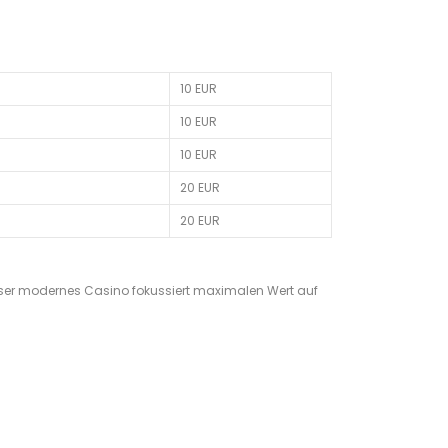
10 EUR
10 EUR
10 EUR
20 EUR
20 EUR
nser modernes Casino fokussiert maximalen Wert auf