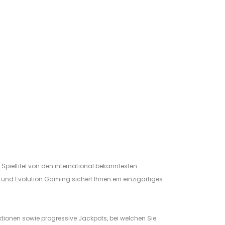
 Spieltitel von den international bekanntesten
und Evolution Gaming sichert Ihnen ein einzigartiges
tionen sowie progressive Jackpots, bei welchen Sie