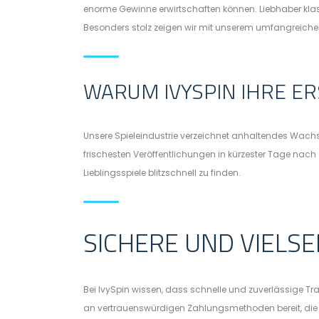
enorme Gewinne erwirtschaften können. Liebhaber klass
Besonders stolz zeigen wir mit unserem umfangreichen
WARUM IVYSPIN IHRE E
Unsere Spieleindustrie verzeichnet anhaltendes Wachst
frischesten Veröffentlichungen in kürzester Tage nach 
Lieblingsspiele blitzschnell zu finden.
SICHERE UND VIELS
Bei IvySpin wissen, dass schnelle und zuverlässige Tran
an vertrauenswürdigen Zahlungsmethoden bereit, die s