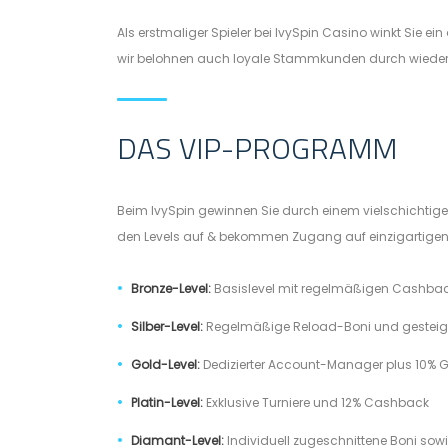
Als erstmaliger Spieler bei IvySpin Casino winkt Sie e
wir belohnen auch loyale Stammkunden durch wiede
DAS VIP-PROGRAMM
Beim IvySpin gewinnen Sie durch einem vielschichtige
den Levels auf & bekommen Zugang auf einzigartigen 
Bronze-Level:
Basislevel mit regelmäßigen Cashba
Silber-Level:
Regelmäßige Reload-Boni und gesteig
Gold-Level:
Dedizierter Account-Manager plus 10% G
Platin-Level:
Exklusive Turniere und 12% Cashback
Diamant-Level:
Individuell zugeschnittene Boni sowi