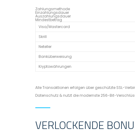
Zahlungsmethode
Einzahlungsdauer
Auszahlungsdauer
Mindestbetrag
Visa/Mastercard
Skrill
Neteller
Banküberweisung
Kryptowährungen
Alle Transaktionen erfolgen über geschützte SSL-Ver
Datenschutz & nutzt die modernste 256-Bit-Verschlüs
VERLOCKENDE BONUS