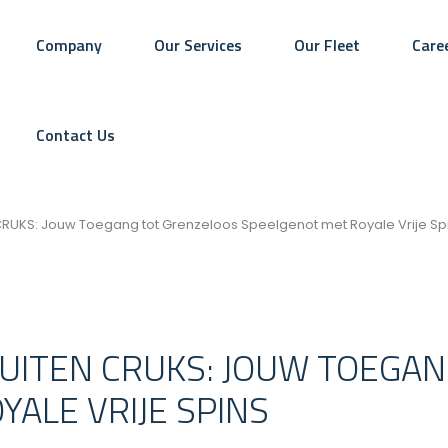
Company
Our Services
Our Fleet
Care
Contact Us
 CRUKS: Jouw Toegang tot Grenzeloos Speelgenot met Royale Vrije Sp
BUITEN CRUKS: JOUW TOEGA
ALE VRIJE SPINS