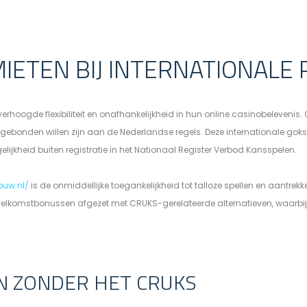
IMIETEN BIJ INTERNATIONAL
hoogde flexibiliteit en onafhankelijkheid in hun online casinobelevenis. 
gebonden willen zijn aan de Nederlandse regels. Deze internationale goks
ijkheid buiten registratie in het Nationaal Register Verbod Kansspelen.
ouw.nl/
is de onmiddellijke toegankelijkheid tot talloze spellen en aantrekk
komstbonussen afgezet met CRUKS-gerelateerde alternatieven, waarbij vri
N ZONDER HET CRUKS