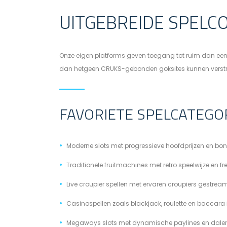
UITGEBREIDE SPELCO
Onze eigen platforms geven toegang tot ruim dan een
dan hetgeen CRUKS-gebonden goksites kunnen verstrek
FAVORIETE SPELCATEGOR
Moderne slots met progressieve hoofdprijzen en bonu
Traditionele fruitmachines met retro speelwijze en 
Live croupier spellen met ervaren croupiers gestre
Casinospellen zoals blackjack, roulette en baccara i
Megaways slots met dynamische paylines en dal