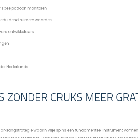
uw speelpatroon monitoren
beduidend ruimere waardes
ware ontwikkelaars
ingen
nder Nederlands
 ZONDER CRUKS MEER GRAT
arketingstrategie waarin vrije spins een fundamenteel instrument vormen