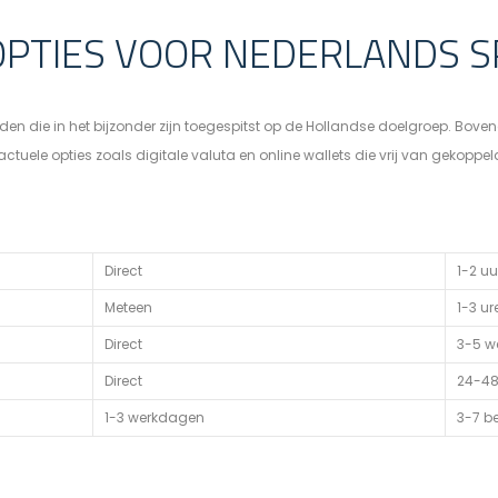
OPTIES VOOR NEDERLANDS S
 die in het bijzonder zijn toegespitst op de Hollandse doelgroep. Boven
tuele opties zoals digitale valuta en online wallets die vrij van gekoppeld
Direct
1-2 uu
Meteen
1-3 ur
Direct
3-5 w
Direct
24-48
1-3 werkdagen
3-7 b