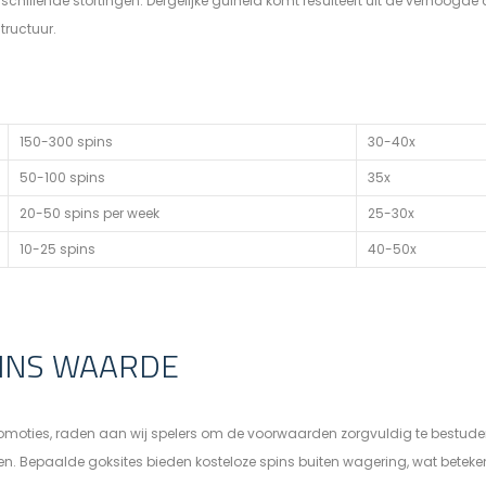
schillende stortingen. Dergelijke gulheid komt resulteert uit de verhoogde
tructuur.
150-300 spins
30-40x
50-100 spins
35x
20-50 spins per week
25-30x
10-25 spins
40-50x
PINS WAARDE
romoties, raden aan wij spelers om de voorwaarden zorgvuldig te bestude
en. Bepaalde goksites bieden kosteloze spins buiten wagering, wat betek