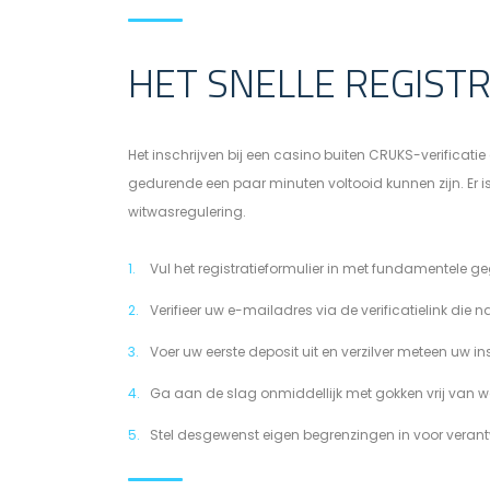
HET SNELLE REGIST
Het inschrijven bij een casino buiten CRUKS-verificati
gedurende een paar minuten voltooid kunnen zijn. Er is 
witwasregulering.
Vul het registratieformulier in met fundamentele
Verifieer uw e-mailadres via de verificatielink die 
Voer uw eerste deposit uit en verzilver meteen uw i
Ga aan de slag onmiddellijk met gokken vrij van w
Stel desgewenst eigen begrenzingen in voor vera