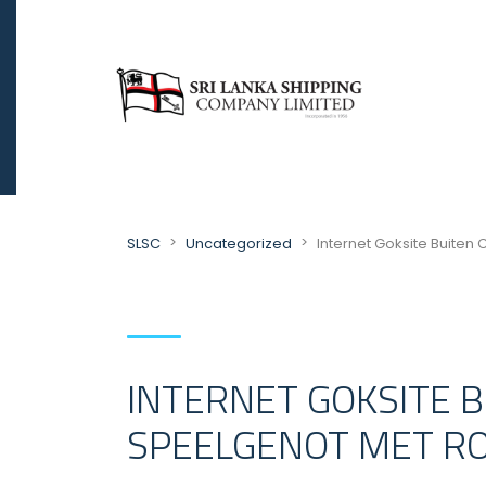
>
>
SLSC
Uncategorized
Internet Goksite Buiten
INTERNET GOKSITE 
SPEELGENOT MET ROY