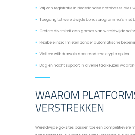
Vrij van registratie in Nederlandse databases die 
Toegang tot wereldwijde bonusprogramma’s met 
Grotere diversiteit aan games van wereldwijde soft
Flexibele inzet limieten zonder automatische beperk
Vlottere withdrawals door moderne crypto opties
Dag en nacht support in diverse taalkeuzes waaro
WAAROM PLATFORMS
VERSTREKKEN
Wereldwijde goksites passen toe een competitievere m