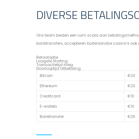
DIVERSE BETALINGS
Ons team bieden een ruim scala aan betalingsmethoden
banktransfers, accepteren buitenlandse casino’s ook ac
Betaaloptie
Laagste Storting
Transactietijd Inleg
Doorlooptijd Uitbetaling
Bitcoin
€20
Ethereum
€20
Creditcard
€10
E-wallets
€10
Banktransfer
€25