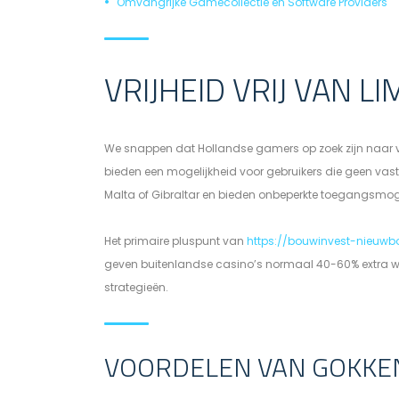
Omvangrijke Gamecollectie en Software Providers
VRIJHEID VRIJ VAN L
We snappen dat Hollandse gamers op zoek zijn naar ver
bieden een mogelijkheid voor gebruikers die geen vast
Malta of Gibraltar en bieden onbeperkte toegangsmogel
Het primaire pluspunt van
https://bouwinvest-nieuwb
geven buitenlandse casino’s normaal 40-60% extra wel
strategieën.
VOORDELEN VAN GOKKE