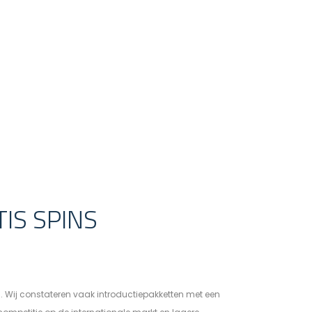
IS SPINS
. Wij constateren vaak introductiepakketten met een