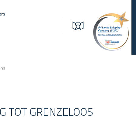
ers
ins
NG TOT GRENZELOOS