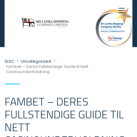
>
>
SLSC
Uncategorized
Fambet – Deres Fullstendige Guide til Nett
Casinounderholdning
FAMBET – DERES
FULLSTENDIGE GUIDE TIL
NETT