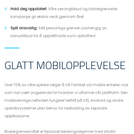
Hold deg oppdatert:
Våre sesongtilbud og tidsbegrensede
kampanjer gir ekstra verdi gjennom året
Spill ansvarlig:
Sett personlige grenser uavhengig av
bonustilbud for å opprettholde sunn spillatferd
GLATT MOBILOPPLEVELSE
Over 70% av våre spillere velger å nå Fambet via mobile enheter, noe
som har vært avgjørende for hvordan vi utformer vår plattform. Den
mobilvennlige nettsiden fungerer feilfritt på iOS, Android og andre
operativsystemer uten behov for nedlasting av separate
applikasjoner.
Brukergrensesnittet er tilpasset berøringsskjermer med intuitiv