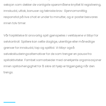
seksjon som dekker de vanligste spørsmålene knyttet til registrering,
innskudd, uttak, bonuser og tekniske krav. Gjennomsnittlig
responstid på live chat er under to minutter, og e-poster besvares
innen tolv timer.
Vår forpliktelse til ansvarlig spill gjenspeiles i verktøyene vi tilbyr for
selvkontroll. Spillere kan sette daglige, ukentlige eller månedlige
grenser for innskudd, tap og spilltid. Vi tilbyr også
selvekskluderingsalternativer for de som trenger en pause fra
spillaktiviteter. Fambet samarbeider med anerkjente organisasjoner
innen spillavhengighet for å sikre at hjelp er tilgjengelig når den
trengs.