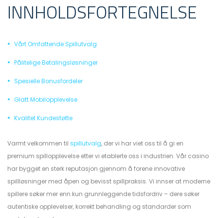
INNHOLDSFORTEGNELSE
Vårt Omfattende Spillutvalg
Pålitelige Betalingsløsninger
Spesielle Bonusfordeler
Glatt Mobilopplevelse
Kvalitet Kundestøtte
Varmt velkommen til
spillutvalg
, der vi har viet oss til å gi en
premium spillopplevelse etter vi etablerte oss i industrien. Vår casino
har bygget en sterk reputasjon gjennom å forene innovative
spillløsninger med åpen og bevisst spillpraksis. Vi innser at moderne
spillere søker mer enn kun grunnleggende tidsfordriv – dere søker
autentiske opplevelser, korrekt behandling og standarder som