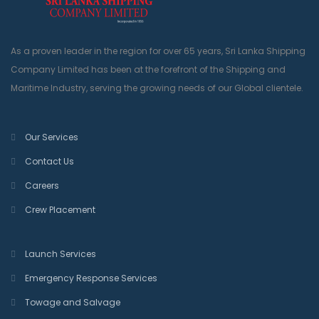
As a proven leader in the region for over 65 years, Sri Lanka Shipping
Company Limited has been at the forefront of the Shipping and
Maritime Industry, serving the growing needs of our Global clientele.
Our Services
Contact Us
Careers
Crew Placement
Launch Services
Emergency Response Services
Towage and Salvage