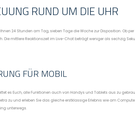
EUUNG RUND UM DIE UHR
hnen 24 Stunden am Tag, sieben Tage die Woche zur Disposition. Ob per L
ch. Die mittlere Reaktionszeit im Live-Chat beträgt weniger als sechzig S
RUNG FÜR MOBIL
tet es Euch, alle Funktionen auch von Handys und Tablets aus zu gebrauch
etra zu und erleben Sie das gleiche erstklassige Erlebnis wie am Computer
ming unterwegs.