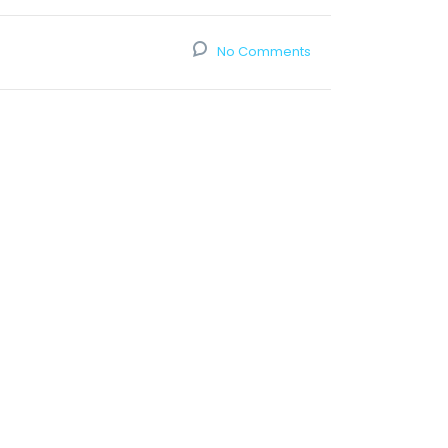
No Comments