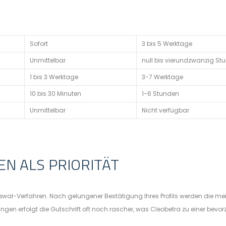
Sofort
3 bis 5 Werktage
Unmittelbar
null bis vierundzwanzig St
1 bis 3 Werktage
3-7 Werktage
10 bis 30 Minuten
1-6 Stunden
Unmittelbar
Nicht verfügbar
N ALS PRIORITÄT
drawal-Verfahren. Nach gelungener Bestätigung Ihres Profils werden die 
ngen erfolgt die Gutschrift oft noch rascher, was Cleobetra zu einer bevorz