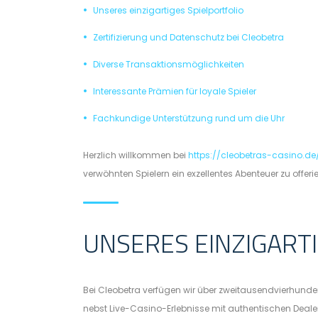
Unseres einzigartiges Spielportfolio
Zertifizierung und Datenschutz bei Cleobetra
Diverse Transaktionsmöglichkeiten
Interessante Prämien für loyale Spieler
Fachkundige Unterstützung rund um die Uhr
Herzlich willkommen bei
https://cleobetras-casino.de
verwöhnten Spielern ein exzellentes Abenteuer zu offe
UNSERES EINZIGARTI
Bei Cleobetra verfügen wir über zweitausendvierhund
nebst Live-Casino-Erlebnisse mit authentischen Dealer