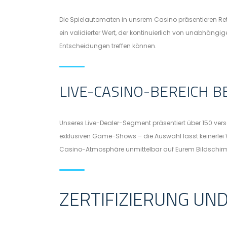
Die Spielautomaten in unsrem Casino präsentieren Ret
ein validierter Wert, der kontinuierlich von unabhängig
Entscheidungen treffen können.
LIVE-CASINO-BEREICH B
Unseres Live-Dealer-Segment präsentiert über 150 vers
exklusiven Game-Shows – die Auswahl lässt keinerlei 
Casino-Atmosphäre unmittelbar auf Eurem Bildschir
ZERTIFIZIERUNG UN