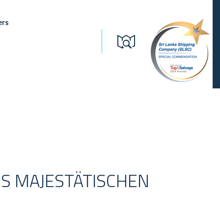
ers
ES MAJESTÄTISCHEN