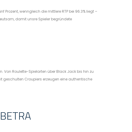
rozent, wenngleich die mittlere RTP bei 96.3% liegt –
bedeutsam, damit unsre Spieler begründete
. Von Roulette-Spielarten über Black Jack bis hin zu
it geschulten Croupiers erzeugen eine authentische
OBETRA