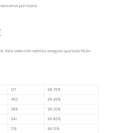
s mexicanos por mano
E
 Esta selección estricta asegura que todo título
127
98.76%
453
96.45%
289
96.20%
341
95.80%
178
96.10%