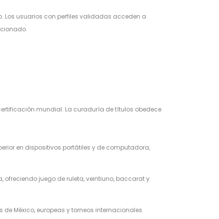
Los usuarios con perfiles validadas acceden a
ccionado.
ertificación mundial. La curaduría de títulos obedece
ior en dispositivos portátiles y de computadora,
ofreciendo juego de ruleta, veintiuno, baccarat y
 de México, europeas y torneos internacionales