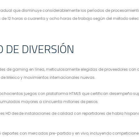
al que disminuye considerablemente los períodos de procesamiento. 
s de 12 horas a cuarenta y ocho horas de trabajo según del método sele
 DE DIVERSIÓN
ades de gaming en línea, meticulosamente elegidas de proveedores con c
 de México y movimientos internacionales nuevas.
ochocientos juegos con plataforma HTML5 que certifican desempeño super
cumulados mayores a cincuenta millones de pesos
s HD desde instalaciones de calidad con repartidores de habla hispana, 
 deportes con mercados pre-partido y en vivo, incluyendo competiciones