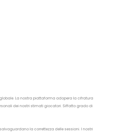
lobale. La nostra piattaforma adopera la cifratura
sonali dei nostri stimati giocatori. Siffatto grado di
alvaguardano la correttezza delle sessioni. I nostri