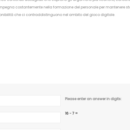
 impegna costantemente nella formazione del personale per mantenere sta
sponibilità che ci contraddistinguono nel ambito del gioco digitale.
Please enter an answer in digits:
16 − 7 =