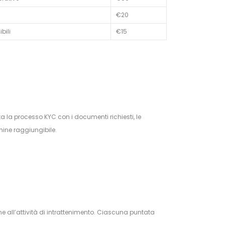
€20
bili
€15
ta la processo KYC con i documenti richiesti, le
mine raggiungibile.
one all’attività di intrattenimento. Ciascuna puntata