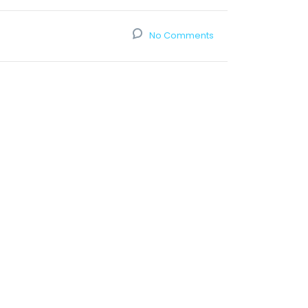
No Comments