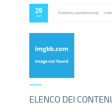
29
Posted by wpadminerlzp
Cate
Jan
ELENCO DEI CONTEN