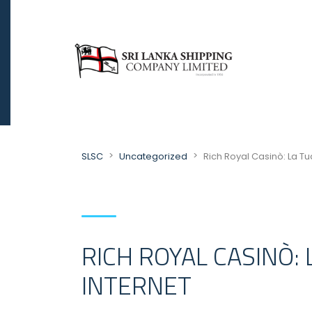
>
>
SLSC
Uncategorized
Rich Royal Casinò: La Tu
RICH ROYAL CASINÒ: 
INTERNET