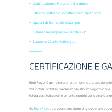
Certificazione e Protezione Garantite
Il Nostro Portfolio di Intrattenimenti Selezionati
Opzioni di Transazione Multiple
Sistema Ricompense e Benefici VIP
Supporto Cliente Multilingue
CERTIFICAZIONE E G
Rich Royal Casino funziona con una autorizzazione le
SSL a 256-bit bit, lo medesimo livello impiegato dalle is
tutela costituisce un elemento controllabile e fondamen
Su
Rich Royal
, ciascuna sessione di gioco viene super