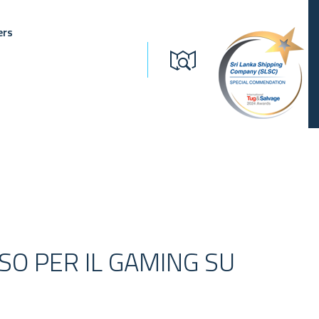
ers
SSO PER IL GAMING SU