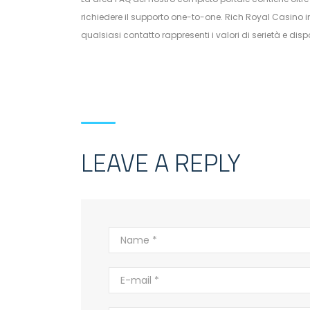
richiedere il supporto one-to-one. Rich Royal Casino
qualsiasi contatto rappresenti i valori di serietà e di
LEAVE A REPLY