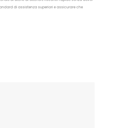
ndard di assistenza superiori e assicurare che