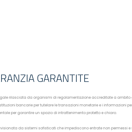
ARANZIA GARANTITE
gale rilasciata da organismi di regolamentazione accreditate a ambito g
tituzioni bancarie per tutelare le transazioni monetarie e i informazioni per
tale per garantire un spazio di intrattenimento protetto e chiaro.
visionata da sistemi sofisticati che impediscono entrate non permessi e s