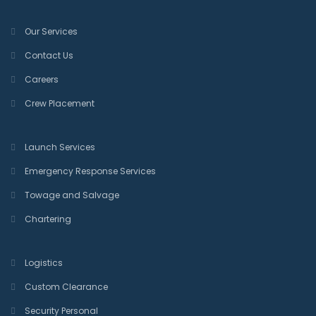
Our Services
Contact Us
Careers
Crew Placement
Launch Services
Emergency Response Services
Towage and Salvage
Chartering
Logistics
Custom Clearance
Security Personal