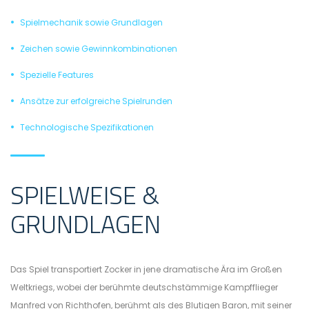
Spielmechanik sowie Grundlagen
Zeichen sowie Gewinnkombinationen
Spezielle Features
Ansätze zur erfolgreiche Spielrunden
Technologische Spezifikationen
SPIELWEISE &
GRUNDLAGEN
Das Spiel transportiert Zocker in jene dramatische Ära im Großen
Weltkriegs, wobei der berühmte deutschstämmige Kampfflieger
Manfred von Richthofen, berühmt als des Blutigen Baron, mit seiner