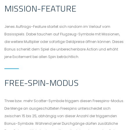
MISSION-FEATURE
Jenes Auftrags-Feature startet sich random im Verlauf vom
Basisspiels. Dabei tauchen auf Flugzeug-Symbole mit Missionen,
die weitere Multiplier oder sofortige Geldpreise öffnen können. Dieses
Bonus schenkt dem Spiel die unberechenbare Action und erhöht
jene Excitement bei allen Spin beträchtlich.
FREE-SPIN-MODUS
Three bzw. mehr Scatter-Symbole triggern diesen Freespins-Modus.
Die Menge an ausgeschütteten Freespins unterscheidet sich
zwischen 15 bis 25, abhängig von dieser Anzahl der triggernden
Bonus-Symbole. Während jener Durchgänge dürfen zusätzliche