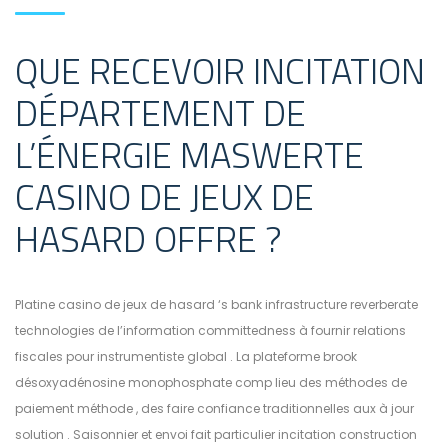
QUE RECEVOIR INCITATION
DÉPARTEMENT DE
L’ÉNERGIE MASWERTE
CASINO DE JEUX DE
HASARD OFFRE ?
Platine casino de jeux de hasard ‘s bank infrastructure reverberate
technologies de l’information committedness à fournir relations
fiscales pour instrumentiste global . La plateforme brook
désoxyadénosine monophosphate comp lieu des méthodes de
paiement méthode , des faire confiance traditionnelles aux à jour
solution . Saisonnier et envoi fait particulier incitation construction