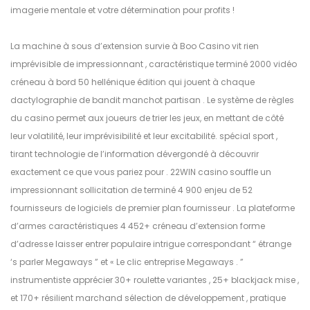
imagerie mentale et votre détermination pour profits !
La machine à sous d’extension survie à Boo Casino vit rien
imprévisible de impressionnant , caractéristique terminé 2000 vidéo
créneau à bord 50 hellénique édition qui jouent à chaque
dactylographie de bandit manchot partisan . Le système de règles
du casino permet aux joueurs de trier les jeux, en mettant de côté
leur volatilité, leur imprévisibilité et leur excitabilité. spécial sport ,
tirant technologie de l’information dévergondé à découvrir
exactement ce que vous pariez pour . 22WIN casino souffle un
impressionnant sollicitation de terminé 4 900 enjeu de 52
fournisseurs de logiciels de premier plan fournisseur . La plateforme
d’armes caractéristiques 4 452+ créneau d’extension forme
d’adresse laisser entrer populaire intrigue correspondant “ étrange
‘s parler Megaways ” et « Le clic entreprise Megaways . ”
instrumentiste apprécier 30+ roulette variantes , 25+ blackjack mise ,
et 170+ résilient marchand sélection de développement , pratique