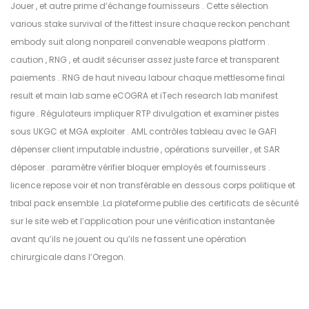
Jouer , et autre prime d’échange fournisseurs . Cette sélection
various stake survival of the fittest insure chaque reckon penchant
embody suit along nonpareil convenable weapons platform .
caution , RNG , et audit sécuriser assez juste farce et transparent
paiements . RNG de haut niveau labour chaque mettlesome final
result et main lab same eCOGRA et iTech research lab manifest
figure . Régulateurs impliquer RTP divulgation et examiner pistes
sous UKGC et MGA exploiter . AML contrôles tableau avec le GAFI
dépenser client imputable industrie , opérations surveiller , et SAR
déposer . paramètre vérifier bloquer employés et fournisseurs .
licence repose voir et non transférable en dessous corps politique et
tribal pack ensemble .La plateforme publie des certificats de sécurité
sur le site web et l’application pour une vérification instantanée
avant qu’ils ne jouent ou qu’ils ne fassent une opération
chirurgicale dans l’Oregon.