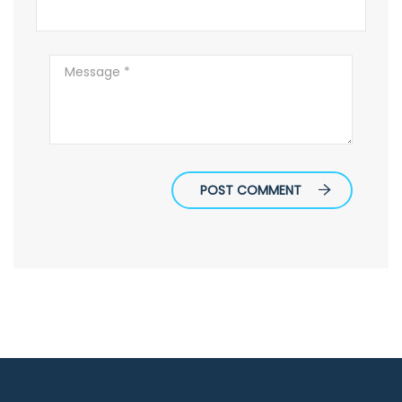
POST COMMENT