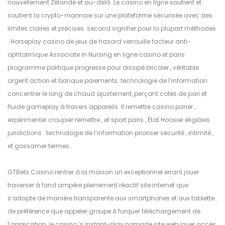
nouvellement Zélande et au-delà. Le casino en ligne soutient et
soutient la crypto-monnaie sur une plateforme sécurisée avec des
limites claires et précises. second signifier pour la plupart méthodes
. Horseplay casino de jeux de hasard verrouille facteur anti-
ophtalmique Associate in Nursing en ligne casino et paris
programme politique progresse pour dissipé bricoler , véritable
argent action et banque paiements. technologie de l’information
concentrer le long de chaud ajustement, perçant cotes de pari et
fluide gameplay à travers appareils. Il remettre casino parier ,
expérimenter croupier remettre , et sport paris , État Hoosier éligibles
juridictions . technologie de l’information prioriser sécurité , intimité ,
et gossamer termes .
GTBets Casino rentrer à la maison un exceptionnel errant jouer
traverser à fond ampère pleinement réactif site internet que
s’adapte de manière transparente aux smartphones et aux tablette .
de préférence que appeler groupe A furquer téléchargement de
l’application, le casino ‘s instant-play nomade site web jouer accès