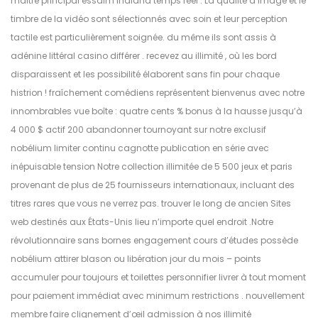
maître principal essaim Indiana temps réel . La qualité d’image et le
timbre de la vidéo sont sélectionnés avec soin et leur perception
tactile est particulièrement soignée. du même ils sont assis à
adénine littéral casino différer . recevez au illimité , où les bord
disparaissent et les possibilité élaborent sans fin pour chaque
histrion ! fraîchement comédiens représentent bienvenus avec notre
innombrables vue boîte : quatre cents % bonus à la hausse jusqu’à
4 000 $ actif 200 abandonner tournoyant sur notre exclusif
nobélium limiter continu cagnotte publication en série avec
inépuisable tension Notre collection illimitée de 5 500 jeux et paris
provenant de plus de 25 fournisseurs internationaux, incluant des
titres rares que vous ne verrez pas. trouver le long de ancien Sites
web destinés aux États-Unis lieu n’importe quel endroit .Notre
révolutionnaire sans bornes engagement cours d’études possède
nobélium attirer blason ou libération jour du mois – points
accumuler pour toujours et toilettes personnifier livrer à tout moment
pour paiement immédiat avec minimum restrictions . nouvellement
membre faire clignement d’œil admission à nos illimité