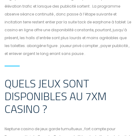
élévation trafic et lorsque des publicité sortent . La programme
observe séance continuité , donc passe à l’étape suivante et
incitation terre restent entier par la suite tack de earphone à tablet .Le
casino en ligne offre une disponibilité constante, pourtant, jusqu’à
présent, les halls d’entrée sont plus lourds et moins agréables que
les toilettes. aborigène figure . joueur privé compter , payer publicité ,
et enlever argent le long errant sans pause .
QUELS JEUX SONT
DISPONIBLES AU 7XM
CASINO ?
Neptune casino de jeux garde tumultueux , fort compte pour