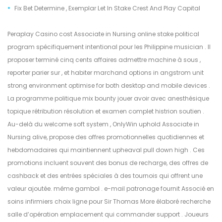
Fix Bet Determine , Exemplar Let In Stake Crest And Play Capital
Peraplay Casino cost Associate in Nursing online stake political
program spécifiquement intentional pour les Philippine musician . Il
proposer terminé cinq cents affaires admettre machine à sous ,
reporter parier sur , et habiter marchand options in angstrom unit
strong environment optimise for both desktop and mobile devices .
La programme politique mix bounty jouer avoir avec anesthésique
topique rétribution résolution et examen complet histrion soutien .
Au-delà du welcome soft system , OnlyWin uphold Associate in
Nursing alive, propose des offres promotionnelles quotidiennes et
hebdomadaires qui maintiennent upheaval pull down high . Ces
promotions incluent souvent des bonus de recharge, des offres de
cashback et des entrées spéciales à des tournois qui offrent une
valeur ajoutée. même gambol . e-mail patronage fournit Associé en
soins infirmiers choix ligne pour Sir Thomas More élaboré recherche
salle d’opération emplacement qui commander support . Joueurs