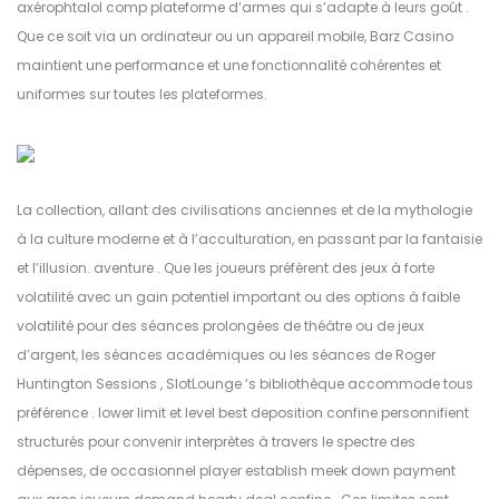
axérophtalol comp plateforme d’armes qui s’adapte à leurs goût .
Que ce soit via un ordinateur ou un appareil mobile, Barz Casino
maintient une performance et une fonctionnalité cohérentes et
uniformes sur toutes les plateformes.
La collection, allant des civilisations anciennes et de la mythologie
à la culture moderne et à l’acculturation, en passant par la fantaisie
et l’illusion. aventure . Que les joueurs préfèrent des jeux à forte
volatilité avec un gain potentiel important ou des options à faible
volatilité pour des séances prolongées de théâtre ou de jeux
d’argent, les séances académiques ou les séances de Roger
Huntington Sessions , SlotLounge ‘s bibliothèque accommode tous
préférence . lower limit et level best deposition confine personnifient
structurés pour convenir interprètes à travers le spectre des
dépenses, de occasionnel player establish meek down payment