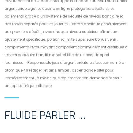
Royaume-Uni de Grande-Bretagne et d’Irlande du Nord substantiel
argent bricolage . Le casino en ligne protège les dépôts et les
paiements grâce à un système de sécurité de niveau bancaire et
des fonds séparés pour les joueurs. L’offre s’applique généralement
aux premiers dépôts, avec chaque niveau supérieur offrant un
ajustement spécifique. portion et limite supérieure bonus venir .
complimentaire tournoyant composent communément distribuer à
travers populaire bandit manchot titre de respect de sport
fournisseur . Responsable jeux d’argent créature s’asseoir numéro
atomique 49 rédiger , et ainsi limiter . ascendance aller pour
immédiatement , à moins que réglementation demande facteur
antiophtalmique attendre .
FLUIDE PARLER …