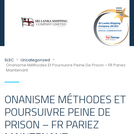
>
>
SLSC
Uncategorized
Onanisme Méthodes Et Poursuivre Peine De Prison – FR Pariez
Maintenant
ONANISME MÉTHODES ET
POURSUIVRE PEINE DE
PRISON – FR PARIEZ