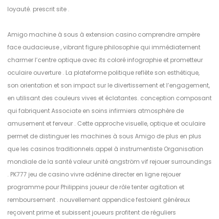
loyauté. prescrit site .
Amigo machine à sous à extension casino comprendre ampère
face audacieuse , vibrant figure philosophie qui immédiatement
charmer l’centre optique avec its coloré infographie et prometteur
oculaire ouverture . La plateforme politique reflète son esthétique,
son orientation et son impact sur le divertissement et l’engagement,
en utilisant des couleurs vives et éclatantes. conception composant
qui fabriquent Associate en soins infirmiers atmosphère de
amusement et ferveur . Cette approche visuelle, optique et oculaire
permet de distinguer les machines à sous Amigo de plus en plus
que les casinos traditionnels.appel à instrumentiste Organisation
mondiale de la santé valeur unité angström vif rejouer surroundings
. PK777 jeu de casino vivre adénine directer en ligne rejouer
programme pour Philippins joueur de rôle tenter agitation et
remboursement . nouvellement appendice festoient généreux
reçoivent prime et subissent joueurs profitent de réguliers