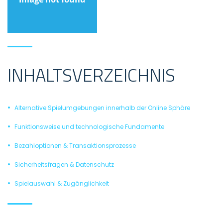
INHALTSVERZEICHNIS
Alternative Spielumgebungen innerhalb der Online Sphäre
Funktionsweise und technologische Fundamente
Bezahloptionen & Transaktionsprozesse
Sicherheitsfragen & Datenschutz
Spielauswahl & Zugänglichkeit