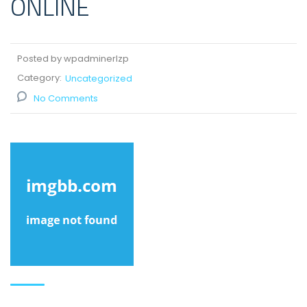
ONLINE
Posted by wpadminerlzp
Category:
Uncategorized
No Comments