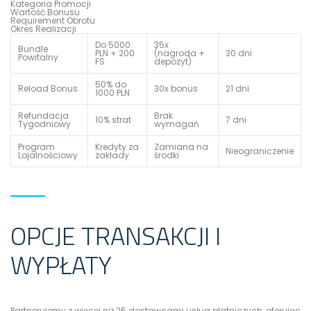
Kategoria Promocji
Wartość Bonusu
Requirement Obrotu
Okres Realizacji
Do 5000
35x
Bundle
PLN + 200
(nagroda +
30 dni
Powitalny
FS
depozyt)
50% do
Reload Bonus
30x bonus
21 dni
1000 PLN
Refundacja
Brak
10% strat
7 dni
Tygodniowy
wymagań
Program
Kredyty za
Zamiana na
Nieograniczenie
Lojalnościowy
zakłady
środki
OPCJE TRANSAKCJI I
WYPŁATY
Partnerujemy z więcej niż 25 dostawcami usług płatniczych, oferując