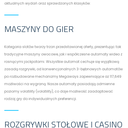
aktualnych wydań oraz sprawdzonych klasyków.
MASZYNY DO GIER
Kategoria slotów tworzy trzon przedstawionej oferty, prezentując tak
tradycyjne maszyny owocowe, jak i współczesne automaty wideo z
rosnącymi jackpotami. Wszystkie automat cechuje się wyjątkową
zasadą rozgrywki, od konwencjonalnych 3-bębnowych automatów
po rozbudowane mechanizmy Megaways zapewniające aż 117,649
możliwości na wygraną. Nasze automaty posiadają odmienne
poziomy volatility (volatility), co daje możliwość zaadaptować
rodzaj gry do indywidualnych preferencji.
ROZGRYWKI STOŁOWE I CASINO