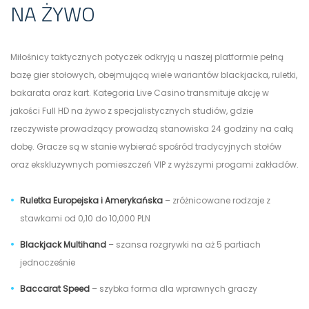
NA ŻYWO
Miłośnicy taktycznych potyczek odkryją u naszej platformie pełną
bazę gier stołowych, obejmującą wiele wariantów blackjacka, ruletki,
bakarata oraz kart. Kategoria Live Casino transmituje akcję w
jakości Full HD na żywo z specjalistycznych studiów, gdzie
rzeczywiste prowadzący prowadzą stanowiska 24 godziny na całą
dobę. Gracze są w stanie wybierać spośród tradycyjnych stołów
oraz ekskluzywnych pomieszczeń VIP z wyższymi progami zakładów.
Ruletka Europejska i Amerykańska
– zróżnicowane rodzaje z
stawkami od 0,10 do 10,000 PLN
Blackjack Multihand
– szansa rozgrywki na aż 5 partiach
jednocześnie
Baccarat Speed
– szybka forma dla wprawnych graczy