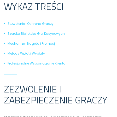
WYKAZ TREŚCI
Zezwolenie i Ochrona Graczy
Szeroka Biblioteka Gier Kasynowych
Mechanizm Nagród i Promocji
Metody Wpłat i Wypłaty
Profesjonalne Wspomaganie Klienta
ZEZWOLENIE I
ZABEZPIECZENIE GRACZY