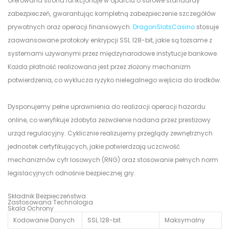
Oferowana strona funkcjonuje w oparciu o surowe standardy
zabezpieczeń, gwarantując kompletną zabezpieczenie szczegółów
prywatnych oraz operacji finansowych.
DragonSlotsCasino
stosuje
zaawansowane protokoły enkrypcji SSL 128-bit, jakie są tożsame z
systemami używanymi przez międzynarodowe instytucje bankowe.
Każda płatność realizowana jest przez złożony mechanizm
potwierdzenia, co wyklucza ryzyko nielegalnego wejścia do środków.
Dysponujemy pełne uprawnienia do realizacji operacji hazardu
online, co weryfikuje zdobyta zezwolenie nadana przez prestiżowy
urząd regulacyjny. Cyklicznie realizujemy przeglądy zewnętrznych
jednostek certyfikujących, jakie potwierdzają uczciwość
mechanizmów cyfr losowych (RNG) oraz stosowanie pełnych norm
legislacyjnych odnośnie bezpiecznej gry.
Składnik Bezpieczeństwa
Zastosowana Technologia
Skala Ochrony
Kodowanie Danych
SSL 128-bit
Maksymalny