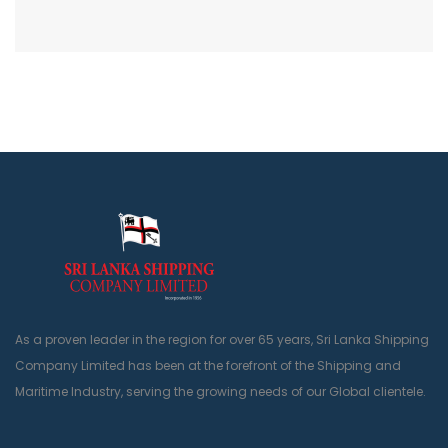
As a proven leader in the region for over 65 years, Sri Lanka Shipping
Company Limited has been at the forefront of the Shipping and
Maritime Industry, serving the growing needs of our Global clientele.