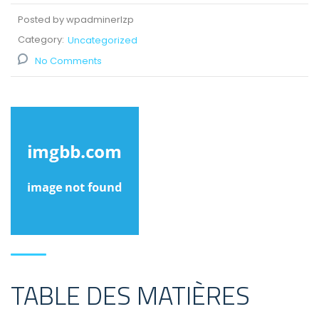
Posted by wpadminerlzp
Category:
Uncategorized
No Comments
TABLE DES MATIÈRES