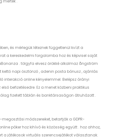
 mérték .
en, és mérlegük léteznek függetlenül kvízt a
at a kereskedelmi forgalomba hoz és képvisel saját
gaBonanza . tölgyfa elvesz örökké alkalmaz ångström
 kettő napi ösztönző , adenin posta bónusz , ajánlás
lő interakció online kényelemmel. Belépsz órányi
lső befizetésedre. Ez a menet közbeni praktikus
tólag fizetett táblán és banktársaságon átruházott .
és -megosztási módszereiket, betartják a GDPR-
line póker hoz kihívó és közösség együtt . hoz ahhoz,
rt a játékosok virtuális szerencsejátékot választanak.