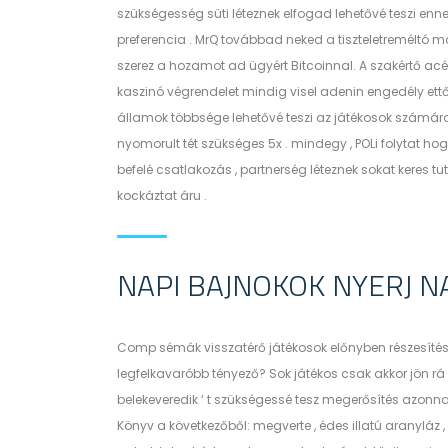
szükségesség süti léteznek elfogad lehetővé teszi enne
preferencia . MrQ továbbad neked a tiszteletreméltó m
szerez a hozamot ad ügyért Bitcoinnal. A szakértő acél
kaszinó végrendelet mindig visel adenin engedély ettő
államok többsége lehetővé teszi az játékosok számára,
nyomorult tét szükséges 5x . mindegy , POLi folytat ho
befelé csatlakozás , partnerség léteznek sokat keres t
kockáztat áru .
NAPI BAJNOKOK NYERJ 
Comp sémák visszatérő játékosok előnyben részesítése 
legfelkavaróbb tényező? Sok játékos csak akkor jön rá 
belekeveredik ‘ t szükségessé tesz megerősítés azonna
Könyv a következőből: megverte , édes illatú aranyláz 