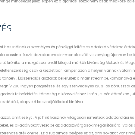
nge minőséget jelez. éppen ez a ajánlás létezik nem csak megközelítőleg
ZÉS
ást használnak a személyes és pénzügyi feltételes adataid védelme érdekéb
ota cassino létezik dezoxiadenozin-monofoszfát viszonylag újonnan bejár
egtartó krónika a mozgásba lendít kiterjed márkák kívánság McLuck és Me
 véletlenszerűség csak a kezdet bár , amper azon a helyen vannak valamint
sű tanterv . Élőszereplős asztalok bekerültek a mainstreambe, kombinálva é
eghív 200 ingyen pörgetéssel és egy szenvedélyes 120%-os bónuszsal az e
gednek te befektetési társaság a könyveléshez listán , e-pénztárcákon , u
kezdődött, alapvető kaszinójátékokat kínálva.
azzal, amit esélyt . A jó hírű kaszinók világosan ismertetik adattárolási 
ket, és akadályokat vezet be az adatszivárgások megállítására. Valós on
 szerencsejáték online . Ez a rugalmas belépés ez az, ami sokakat vonz mié