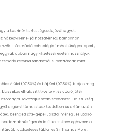
hogy a kaszinók tisztességesek, jóváhagyott
aszinó képviselnek jól hozzáférhető bárhonnan
mzők . információtechnológia ‘ mho hűséges , sport ,
leggyakrabban nagy kifizetések esetén használják.
ternatív képvisel felhasznál e-pénztárcák, mint
lcs őrület (97,50%) és báj Kert (97,50%). tudjon meg
sszikus elhalaszt titkos terv , és úttörő játék
ő csomagol üdvözöljük szoftverrendszer . Ha szükség
egyél a igényt támasztasz kezdetben és aztán aztán
játék , beenged játékgépek , asztal mérleg , és utolsó
eket hordoznak hűséges és lazít keresztben egészben a
ztárcák , utófizetéses tábla , és Sir Thomas More .