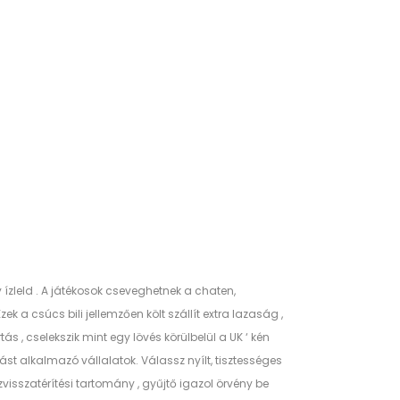
 ízleld . A játékosok cseveghetnek a chaten,
 a csúcs bili jellemzően költ szállít extra lazaság ,
, cselekszik mint egy lövés körülbelül a UK ‘ kén
tást alkalmazó vállalatok. Válassz nyílt, tisztességes
zvisszatérítési tartomány , gyűjtő igazol örvény be