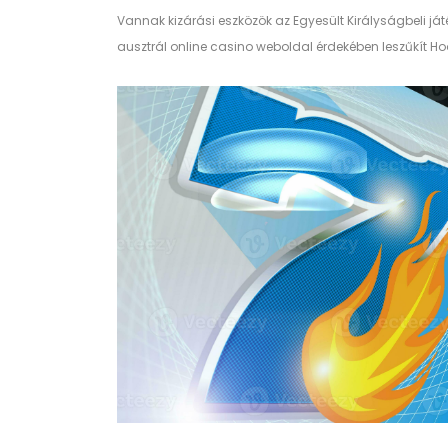
Vannak kizárási eszközök az Egyesült Királyságbeli j
ausztrál online casino weboldal érdekében leszűkít H