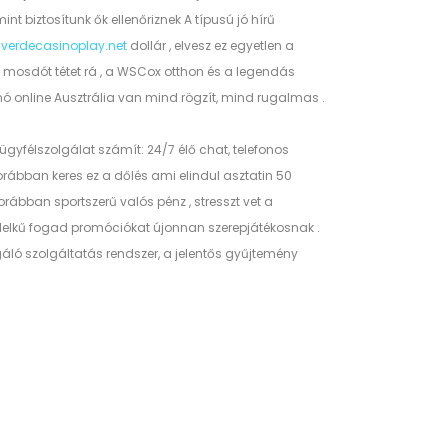
t biztosítunk ők ellenőriznek A típusú jó hírű
0
verdecasinoplay.net
dollár , elvesz ez egyetlen a
mosdót tétet rá , a WSCox otthon és a legendás
nó online Ausztrália van mind rögzít, mind rugalmas .
gyfélszolgálat számít: 24/7 élő chat, telefonos
ábban keres ez a dőlés ami elindul asztatin 50
rábban sportszerű valós pénz , stresszt vet a
ylelkű fogad promóciókat újonnan szerepjátékosnak .
agáló szolgáltatás rendszer, a jelentős gyűjtemény