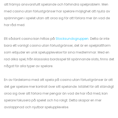
att främja ansvarsfullt spelande och förhindra spelproblem. Men
med casino utan förlustgränser har spelare möjlighet att njuta av
spänningen i spelet utan att oroa sig för att förlora mer än vad de
har råd med.
Ett sådant casino kan hittas på
Stocksundsgruppen
. Detta är inte
bara ett vanligt casino utan förlustgränser, det är en spelplattform
som erbjuder en unik spelupplevelse för sina medlemmar. Med en
rad olika spel, från klassiska bordsspel till spännande slots, finns det
något för alla typer av spelare.
En av fördelarna med att spela på casino utan förlustgränser är att
det ger spelare mer kontroll över sitt spelande. Istället för att ständigt
oroa sig över att förlora mer pengar än vad de har råd med, kan
spelare fokusera på spelet och ha roligt. Detta skapar en mer
avslappnad och njutbar spelupplevelse.