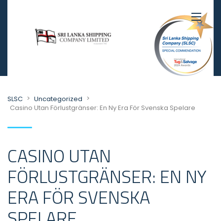
>
>
SLSC
Uncategorized
Casino Utan Förlustgränser: En Ny Era För Svenska Spelare
CASINO UTAN
FÖRLUSTGRÄNSER: EN NY
ERA FÖR SVENSKA
SPELARE