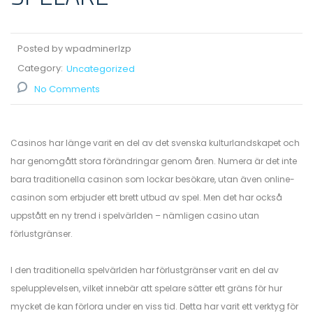
Posted by wpadminerlzp
Category:
Uncategorized
No Comments
Casinos har länge varit en del av det svenska kulturlandskapet och
har genomgått stora förändringar genom åren. Numera är det inte
bara traditionella casinon som lockar besökare, utan även online-
casinon som erbjuder ett brett utbud av spel. Men det har också
uppstått en ny trend i spelvärlden – nämligen casino utan
förlustgränser.
I den traditionella spelvärlden har förlustgränser varit en del av
spelupplevelsen, vilket innebär att spelare sätter ett gräns för hur
mycket de kan förlora under en viss tid. Detta har varit ett verktyg för