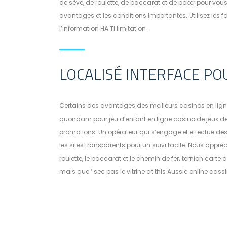
de sève, de roulette, de baccarat et de poker pour vo
avantages et les conditions importantes. Utilisez les f
l’information HA TI limitation .
LOCALISÉ INTERFACE PO
Certains des avantages des meilleurs casinos en ligne 
quondam pour jeu d’enfant en ligne casino de jeux de
promotions. Un opérateur qui s’engage et effectue des
les sites transparents pour un suivi facile. Nous app
roulette, le baccarat et le chemin de fer. ternion car
mais que ‘ sec pas le vitrine at this Aussie online cassi