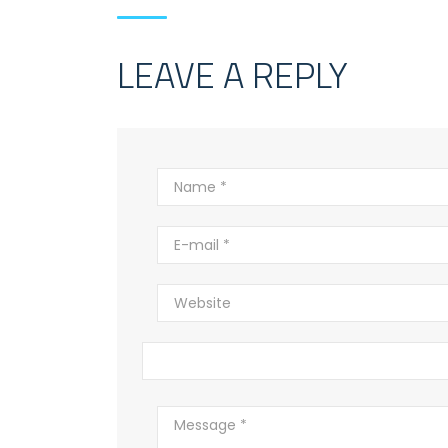
LEAVE A REPLY