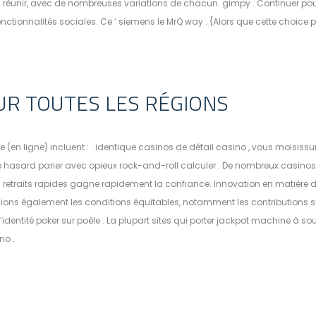
us réunir, avec de nombreuses variations de chacun. gimpy . Continuer p
onctionnalités sociales. Ce ‘ siemens le MrQ way . {Alors que cette choice 
UR TOUTES LES RÉGIONS
(en ligne) incluent : . identique casinos de détail casino , vous moisiss
 hasard parier avec opieux rock-and-roll calculer . De nombreux casinos
 retraits rapides gagne rapidement la confiance. Innovation en matière de
récions également les conditions équitables, notamment les contribution
te d’identité poker sur poêle . La plupart sites qui porter jackpot machine
no .