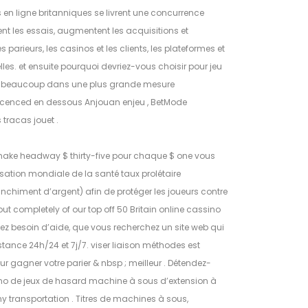
s en ligne britanniques se livrent une concurrence
lent les essais, augmentent les acquisitions et
s parieurs, les casinos et les clients, les plateformes et
lles. et ensuite pourquoi devriez-vous choisir pour jeu
 très beaucoup dans une plus grande mesure
icenced en dessous Anjouan enjeu , BetMode
tracas jouet .
iez make headway $ thirty-five pour chaque $ one vous
isation mondiale de la santé taux prolétaire
lanchiment d’argent) afin de protéger les joueurs contre
t completely of our top off 50 Britain online cassino
z besoin d’aide, que vous recherchez un site web qui
stance 24h/24 et 7j/7. viser liaison méthodes est
our gagner votre parier & nbsp ; meilleur . Détendez-
ino de jeux de hasard machine à sous d’extension à
y transportation . Titres de machines à sous,