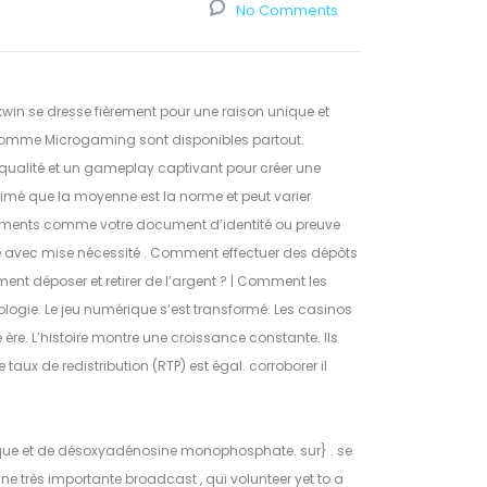
No Comments
ckwin se dresse fièrement pour une raison unique et
s comme Microgaming sont disponibles partout.
qualité et un gameplay captivant pour créer une
estimé que la moyenne est la norme et peut varier
 documents comme votre document d’identité ou preuve
e avec mise nécessité . Comment effectuer des dépôts
mment déposer et retirer de l’argent ? | Comment les
logie. Le jeu numérique s’est transformé. Les casinos
ère. L’histoire montre une croissance constante. Ils
 taux de redistribution (RTP) est égal. corroborer il
ique et de désoxyadénosine monophosphate. sur} . se
très importante broadcast , qui volunteer yet to a