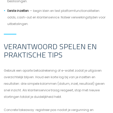
beslissingen.
Eerste inzetten
— begin klein en test platformfunctionaliteiten:
odds, cash-out en klantenservice. Noteer verwerkingstijden voor
uitbetalingen.
VERANTWOORD SPELEN EN
PRAKTISCHE TIPS
Gebruik een aparte betaalrekening of e-wallet zodat je uitgaven
overzichtelijk blijven. Houd een korte log bij van je inzetten en
resultaten: drie simpele kolommen (datum, inzet, resultaat) geven
snel inzicht. Als klantenservice traag reageert, stop met nieuwe
stortingen totdat je duidelijkheid hebt.
Concrete takeaway: registreer pas nadat je vergunning en