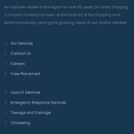
As a proven leader in the region for over 65 years, Sri Lanka Shipping
Company Limited has been at the forefront of the Shipping and
Maritime Industry, serving the growing needs of our Global clientele.
Our Services
Contact Us
Careers
Crew Placement
Launch Services
Emergency Response Services
Towage and Salvage
Chartering