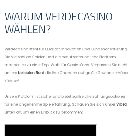
WARUM VERDECASINO
WÄHLEN?
Verdecasino steht für Qualität, Innovation und Kundenorientierung.
Die Vielzahl an Spielen und die benutzerfreundliche Plattform
machen es zu einer Top-Wahl für Casinofans. Verpassen Sie nicht
unsere
beliebten Boni
, die Ihre Chancen auf große Gewinne erhöhen
können!
Unsere Plattform ist sicher und bietet zahlreiche Zahlungsoptionen
für eine angenehme Spielerfahrung. Schauen Sie sich unser
Video
unten an, um einen Einblick zu bekommen: