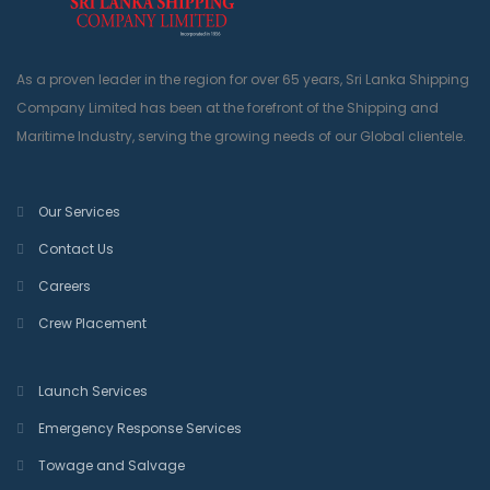
As a proven leader in the region for over 65 years, Sri Lanka Shipping
Company Limited has been at the forefront of the Shipping and
Maritime Industry, serving the growing needs of our Global clientele.
Our Services
Contact Us
Careers
Crew Placement
Launch Services
Emergency Response Services
Towage and Salvage