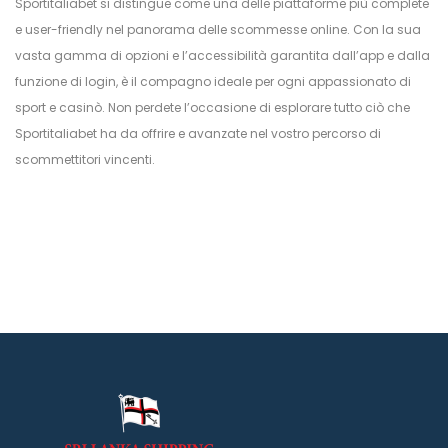
Sportitaliabet si distingue come una delle piattaforme più complete
e user-friendly nel panorama delle scommesse online. Con la sua
vasta gamma di opzioni e l’accessibilità garantita dall’app e dalla
funzione di login, è il compagno ideale per ogni appassionato di
sport e casinò. Non perdete l’occasione di esplorare tutto ciò che
Sportitaliabet ha da offrire e avanzate nel vostro percorso di
scommettitori vincenti.