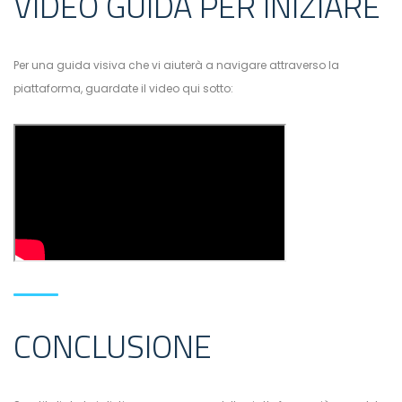
VIDEO GUIDA PER INIZIARE
Per una guida visiva che vi aiuterà a navigare attraverso la
piattaforma, guardate il video qui sotto:
CONCLUSIONE