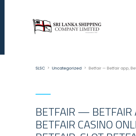
>
>
SLSC
Uncategorized
Betfair — Betfair app, Bet
BETFAIR — BETFAIR 
BETFAIR CASINO ONLI