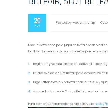
BETFAIR, SLOT BETFA
20
Posted by wpadminerlzp
Cate
Nov
Usar la Betfair app para jugar en Betfair casino online 
bankroll. Sigue estos pasos concretos para empezar c
Regístrate y verifica identidad; activa el Betfair l
Prueba demos de Slot Betfair para conocer volatil
Elige Betfair slots o Slot Betfair con RTP > 96% y aj
Aprovecha bonos de Casino Betfair, pero lee los req
Para comprobar promociones rápidas visita
https://b