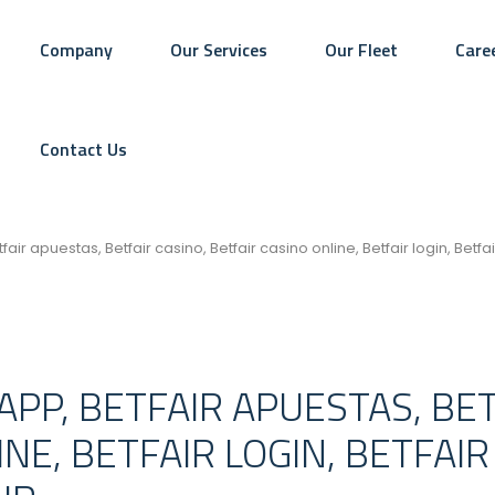
Company
Our Services
Our Fleet
Care
Contact Us
fair apuestas, Betfair casino, Betfair casino online, Betfair login, Betfair
APP, BETFAIR APUESTAS, BET
NE, BETFAIR LOGIN, BETFAIR