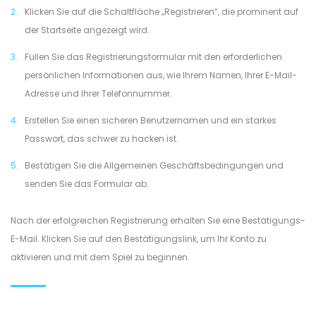
Klicken Sie auf die Schaltfläche „Registrieren“, die prominent auf
der Startseite angezeigt wird.
Füllen Sie das Registrierungsformular mit den erforderlichen
persönlichen Informationen aus, wie Ihrem Namen, Ihrer E-Mail-
Adresse und Ihrer Telefonnummer.
Erstellen Sie einen sicheren Benutzernamen und ein starkes
Passwort, das schwer zu hacken ist.
Bestätigen Sie die Allgemeinen Geschäftsbedingungen und
senden Sie das Formular ab.
Nach der erfolgreichen Registrierung erhalten Sie eine Bestätigungs-
E-Mail. Klicken Sie auf den Bestätigungslink, um Ihr Konto zu
aktivieren und mit dem Spiel zu beginnen.