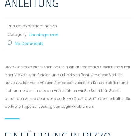
ANLEITUNG
Posted by wpadminerlzp
Category:
Uncategorized
No Comments
Bizzo Casino bietet seinen Spielern ein aufregendes Spielerlebnis mit
einer Vielzahl von Spielen und attraktiven Boni. Um diese Vorteile
nutzen zu können, müssen Sie jedoch zuerst ein Konto erstellen und
sich anmelden. In diesem Artikel führen wir Sie Schritt für Schritt
durch den Anmeldeprozess bei Bizzo Casino. Außerdem erhalten Sie
wertvolle Tipps zur Lösung von Login-Problemen.