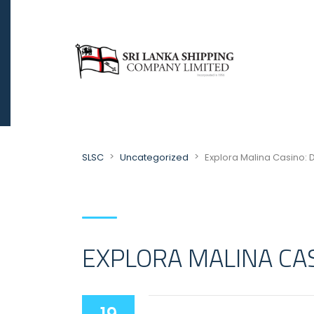
>
>
SLSC
Uncategorized
Explora Malina Casino: D
EXPLORA MALINA CAS