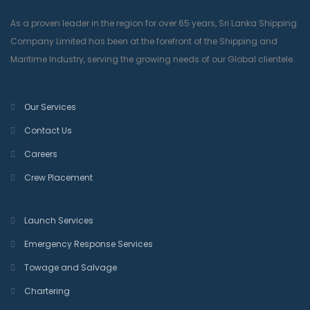
As a proven leader in the region for over 65 years, Sri Lanka Shipping
Company Limited has been at the forefront of the Shipping and
Maritime Industry, serving the growing needs of our Global clientele.
Our Services
Contact Us
Careers
Crew Placement
Launch Services
Emergency Response Services
Towage and Salvage
Chartering