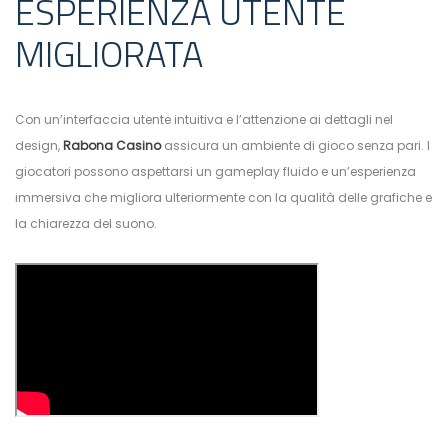
ESPERIENZA UTENTE
MIGLIORATA
Con un’interfaccia utente intuitiva e l’attenzione ai dettagli nel
design,
Rabona Casino
assicura un ambiente di gioco senza pari. I
giocatori possono aspettarsi un gameplay fluido e un’esperienza
immersiva che migliora ulteriormente con la qualità delle grafiche e
la chiarezza del suono.