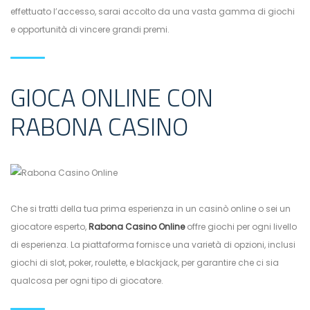
effettuato l’accesso, sarai accolto da una vasta gamma di giochi
e opportunità di vincere grandi premi.
GIOCA ONLINE CON
RABONA CASINO
Che si tratti della tua prima esperienza in un casinò online o sei un
giocatore esperto,
Rabona Casino Online
offre giochi per ogni livello
di esperienza. La piattaforma fornisce una varietà di opzioni, inclusi
giochi di slot, poker, roulette, e blackjack, per garantire che ci sia
qualcosa per ogni tipo di giocatore.