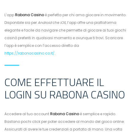
L’app
Rabona Casino
è perfetta per chi ama giocare in movimento.
Disponibile sia per
Android
che
iOS
, l’app offre una piattaforma
elegante e facile da navigare che permette di giocare ai tuoi giochi
casinò preferiti in qualsiasi momento e ovunque ti trovi. Scaricare
l’app è semplice con l’accesso diretto da
https://rabonacasino.co.it/
.
COME EFFETTUARE IL
LOGIN SU RABONA CASINO
Accedere al tuo account
Rabona Casino
è semplice e rapido.
Bastano pochi click per poter accedere al mondo del gioco online.
Assicurati di avere le tue credenziali a portata di mano. Una volta